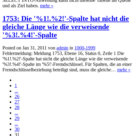
SELECT INTO-Anweisung kann nicht dieselbe Tabelle als Quelle
und als Ziel haben.
mehr »
1753: Die '%1!.%2!'-Spalte hat nicht die
gleiche Länge wie die verweisende
'%3!.%4!'-Spalte
Posted on Jan 31, 2011 von
admin
in
1000-1999
Fehlermeldung: Meldung 1753, Ebene 16, Status 0, Zeile 1 Die
'%1!.%2!'-Spalte hat nicht die gleiche Länge wie die verweisende
'%3!.%4!'-Spalte im '%5!'-Fremdschlüssel. Für Spalten, die an einer
Fremdschlüsselbeziehung beteiligt sind, muss die gleiche…
mehr »
1
...
26
27
28
...
29
...
30
31