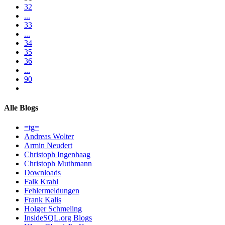
32
...
33
...
34
35
36
...
90
Alle Blogs
=tg=
Andreas Wolter
Armin Neudert
Christoph Ingenhaag
Christoph Muthmann
Downloads
Falk Krahl
Fehlermeldungen
Frank Kalis
Holger Schmeling
InsideSQL.org Blogs