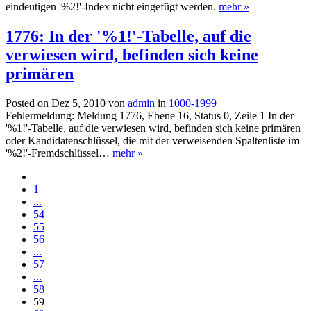
eindeutigen '%2!'-Index nicht eingefügt werden.
mehr »
1776: In der '%1!'-Tabelle, auf die
verwiesen wird, befinden sich keine
primären
Posted on Dez 5, 2010 von
admin
in
1000-1999
Fehlermeldung: Meldung 1776, Ebene 16, Status 0, Zeile 1 In der
'%1!'-Tabelle, auf die verwiesen wird, befinden sich keine primären
oder Kandidatenschlüssel, die mit der verweisenden Spaltenliste im
'%2!'-Fremdschlüssel…
mehr »
1
...
54
55
56
...
57
...
58
59