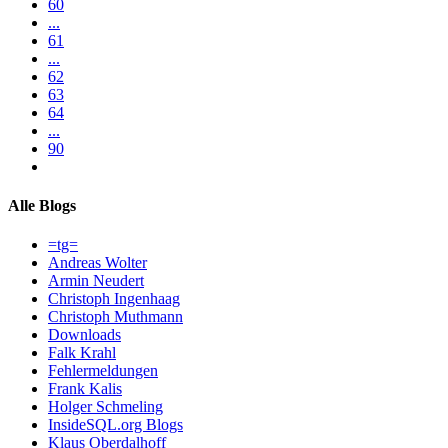
60
...
61
...
62
63
64
...
90
Alle Blogs
=tg=
Andreas Wolter
Armin Neudert
Christoph Ingenhaag
Christoph Muthmann
Downloads
Falk Krahl
Fehlermeldungen
Frank Kalis
Holger Schmeling
InsideSQL.org Blogs
Klaus Oberdalhoff