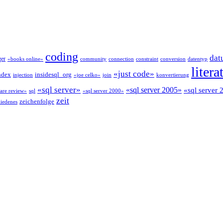
coding
dat
ger
«books online»
community
connection
constraint
conversion
datentyp
litera
«just code»
ndex
insidesql_org
injection
«joe celko»
join
konvertierung
«sql server»
«sql server 2005»
«sql server
are review»
sql
«sql server 2000»
zeit
zeichenfolge
hiedenes