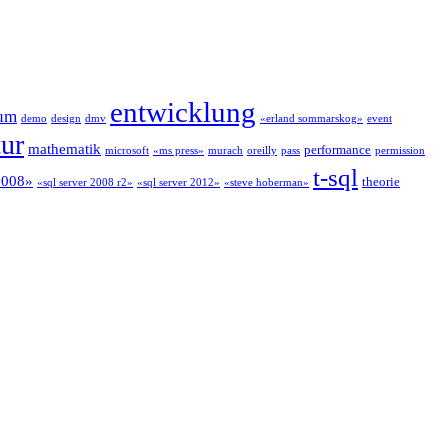
entwicklung
um
demo
design
dmv
«erland sommarskog»
event
tur
mathematik
performance
microsoft
«ms press»
murach
oreilly
pass
permission
t-sql
 2008»
theorie
«sql server 2008 r2»
«sql server 2012»
«steve hoberman»