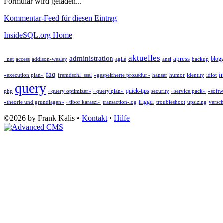
Formular wird geladen...
Kommentar-Feed für diesen Eintrag
InsideSQL.org Home
aktuelles
administration
apress
blog
_net
access
addison-wesley
agile
ansi
backup
faq
i
«execution plan»
fremdschl_ssel
«gespeicherte prozedur»
hanser
humor
identity
idiot
query
quick-tips
php
«query optimizer»
«query plan»
security
«service pack»
«softw
trigger
«theorie und grundlagen»
«tibor karaszi»
transaction-log
troubleshoot
upsizing
versc
©2026 by Frank Kalis •
Kontakt
•
Hilfe