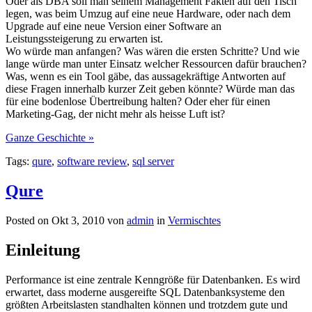
Oder als DBA soll man seinem Management Fakten auf den Tisch
legen, was beim Umzug auf eine neue Hardware, oder nach dem
Upgrade auf eine neue Version einer Software an
Leistungssteigerung zu erwarten ist.
Wo würde man anfangen? Was wären die ersten Schritte? Und wie
lange würde man unter Einsatz welcher Ressourcen dafür brauchen?
Was, wenn es ein Tool gäbe, das aussagekräftige Antworten auf
diese Fragen innerhalb kurzer Zeit geben könnte? Würde man das
für eine bodenlose Übertreibung halten? Oder eher für einen
Marketing-Gag, der nicht mehr als heisse Luft ist?
Ganze Geschichte »
Tags:
qure
,
software review
,
sql server
Qure
Posted on Okt 3, 2010 von
admin
in
Vermischtes
Einleitung
Performance ist eine zentrale Kenngröße für Datenbanken. Es wird
erwartet, dass moderne ausgereifte SQL Datenbanksysteme den
größten Arbeitslasten standhalten können und trotzdem gute und