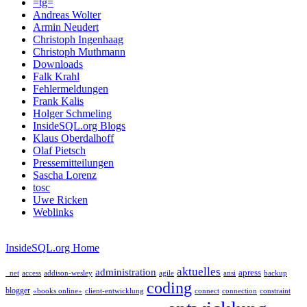
=tg=
Andreas Wolter
Armin Neudert
Christoph Ingenhaag
Christoph Muthmann
Downloads
Falk Krahl
Fehlermeldungen
Frank Kalis
Holger Schmeling
InsideSQL.org Blogs
Klaus Oberdalhoff
Olaf Pietsch
Pressemitteilungen
Sascha Lorenz
tosc
Uwe Ricken
Weblinks
InsideSQL.org Home
aktuelles
administration
apress
_net
access
addison-wesley
agile
ansi
backup
coding
blogger
«books online»
client-entwicklung
connect
connection
constraint