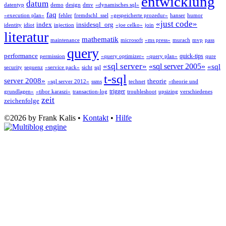
entwicklung
datum
datentyp
demo
design
dmv
«dynamisches sql»
faq
«execution plan»
fehler
fremdschl_ssel
«gespeicherte prozedur»
hanser
humor
«just code»
index
insidesql_org
identity
idiot
injection
«joe celko»
join
literatur
mathematik
maintenance
microsoft
«ms press»
murach
mvp
pass
query
performance
quick-tips
permission
«query optimizer»
«query plan»
qure
«sql server»
«sql server 2005»
«sql
security
sequenz
«service pack»
sicht
sql
t-sql
server 2008»
theorie
«sql server 2012»
ssms
technet
«theorie und
trigger
grundlagen»
«tibor karaszi»
transaction-log
troubleshoot
upsizing
verschiedenes
zeit
zeichenfolge
©2026 by Frank Kalis •
Kontakt
•
Hilfe