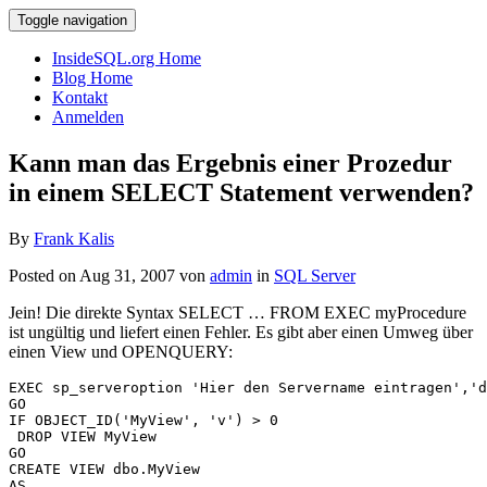
Toggle navigation
InsideSQL.org Home
Blog Home
Kontakt
Anmelden
Kann man das Ergebnis einer Prozedur
in einem SELECT Statement verwenden?
By
Frank Kalis
Posted on Aug 31, 2007 von
admin
in
SQL Server
Jein! Die direkte Syntax SELECT … FROM EXEC myProcedure
ist ungültig und liefert einen Fehler. Es gibt aber einen Umweg über
einen View und OPENQUERY:
EXEC sp_serveroption 'Hier den Servername eintragen','d
GO

IF OBJECT_ID('MyView', 'v') > 0

 DROP VIEW MyView

GO

CREATE VIEW dbo.MyView

AS
