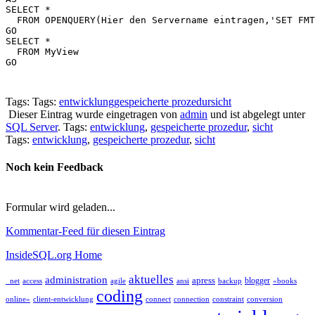
SELECT *

  FROM OPENQUERY(Hier den Servername eintragen,'SET FMT
GO

SELECT *

  FROM MyView

GO
Tags: Tags:
entwicklung
gespeicherte prozedur
sicht
Dieser Eintrag wurde eingetragen von
admin
und ist abgelegt unter
SQL Server
. Tags:
entwicklung
,
gespeicherte prozedur
,
sicht
Tags:
entwicklung
,
gespeicherte prozedur
,
sicht
Noch kein Feedback
Formular wird geladen...
Kommentar-Feed für diesen Eintrag
InsideSQL.org Home
aktuelles
administration
apress
blogger
_net
access
agile
ansi
backup
«books
coding
online»
client-entwicklung
connect
connection
constraint
conversion