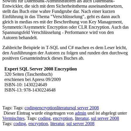
Sowohl für Datenbank-Administratoren als auch Datenbank-
Entwickler, die sich mit dem Sicherheitsthema auseinandersetzen,
stellt das Buch eine wahre Fundgrube dar. Nach einer kurzen
Einführung in das Thema "Verschlüsselung", geht es dann auch
gleich in medias res mit der Beschreibung von Key Management,
Symmetric/Asymmetric Encryption oder CLR Encryption. Auch das
Spannungsfeld Verschlüsselung - Performance wird von den
Autoren behandelt.
Zahlreiche Beispiele in T-SQL und C# machen es dem Leser leicht,
den Ausführungen der Autoren zu folgen und runden den durchweg
positiven Gesamteindruck dieses Buches ab.
Expert SQL Server 2008 Encryption
320 Seiten (Taschenbuch)
erschienen bei Apress 09/2009
ISBN-10: 1430224649
ISBN-13: 978-1430224648
Tags: Tags:
coding
encryption
literatur
sql server 2008
Dieser Eintrag wurde eingetragen von
admin
und ist abgelegt unter
Vermischtes
. Tags:
coding
,
encryption
,
literatur
,
sql server 2008
Tags:
coding
,
encryption
,
literatur
,
sql server 2008