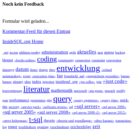
Noch kein Feedback
Formular wird geladen...
Kommentar-Feed für diesen Eintrag
InsideSQL.org Home
aktuelles
administration
apress
_net
access
addison-wesley
agile
ansi
backup
coding
blogger
«books online»
community
connection
constraint
conversion
entwicklung
datum
datentyp
demo
design
dmv
«erland
faq
sommarskog»
event
«execution plan»
fremdschl_ssel
«gespeicherte prozedur»
hanser
«just code»
index
insidesql_org
humor
identity
idiot
injection
«joe celko»
join
literatur
mathematik
konvertierung
microsoft
«ms press»
murach
oreilly
query
performance
quick-
pass
permission
php
«query optimizer»
«query plan»
«sql server»
tips
security
«service pack»
«software review»
sql
«sql server 2000»
«sql server 2005»
«sql server 2008»
«sql server 2008 r2»
«sql server 2012»
t-sql
theorie
«steve hoberman»
«theorie und grundlagen»
«tibor karaszi»
transaction-
zeit
zeichenfolge
trigger
log
troubleshoot
upsizing
verschiedenes