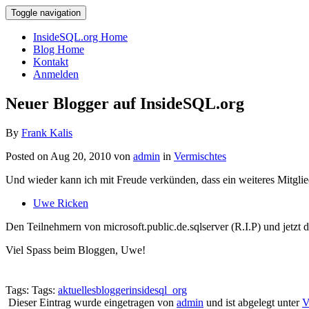
Toggle navigation
InsideSQL.org Home
Blog Home
Kontakt
Anmelden
Neuer Blogger auf InsideSQL.org
By
Frank Kalis
Posted on Aug 20, 2010 von
admin
in
Vermischtes
Und wieder kann ich mit Freude verkünden, dass ein weiteres Mitgli
Uwe Ricken
Den Teilnehmern von microsoft.public.de.sqlserver (R.I.P) und jetz
Viel Spass beim Bloggen, Uwe!
Tags: Tags:
aktuelles
blogger
insidesql_org
Dieser Eintrag wurde eingetragen von
admin
und ist abgelegt unter
V