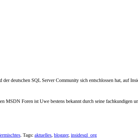
ed der deutschen SQL Server Community sich entschlossen hat, auf In
t den MSDN Foren ist Uwe bestens bekannt durch seine fachkundigen un
ermischtes
. Tags:
aktuelles
,
blogger
,
insidesql_org