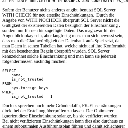
ALTER TABLE dbo.Child 
WITH NOCHECK
 ADD CONSTRAINT FK_Ch
Sofern der Benutzer nichts anderes angibt, benutzt SQL Server
WITH CHECK für neu erstellte Einschränkungen. Durch die
Angabe von WITH NOCHECK überprüft SQL Server
nicht
die
Gültigkeit der existierenden Daten bezüglich der Einschränkung ,
sondern nur für neu hinzugefügte Daten. Das mag zwar für den
Augenblick okay sein, aber langfristig muss man sich bewusst sein,
dass man die Glaubwürdigkeit der Datenbank aufs Spiel setzt, da
man Daten in seinen Tabellen hat, welche nicht auf ihre Konformität
mit den bestehenden Regeln überprüft wurden. SQL Server
kennzeichnet solche Einschränkung und man kann sie jederzeit
folgendermassen ausfindig machen:
SELECT

    name,

    is_not_trusted

FROM

    sys.foreign_keys

WHERE

    is_not_trusted = 1
Doch es sprechen noch mehr Gründe dafür, FK-Einschränkungen
direkt bei der Erstellung überprüfen zu lassen. Der Optimierer
ignoriert diese Einschränkung solange, bis sie verifiziert wurden.
Bei nicht verifizierten Einschränkungen kann dies also durchaus zu
einem suboptimalen Ausführungsplan führen und damit schlechterer