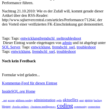
Performance führen.
Nachtrag 21.10.2010: Wie es der Zufall will, kommt gerade dieser
Artikel über den RSS-Reader:
http://www.sqlservercentral.com/articles/Performance/71264/, der
den Vorteil einer verifizierten FK-Einschränkung gut demonstriert.
Tags: Tags:
entwicklung
fremdschl_ssel
troubleshoot
Dieser Eintrag wurde eingetragen von
admin
und ist abgelegt unter
SQL Server
. Tags:
entwicklung
,
fremdschl_ssel
,
troubleshoot
Tags:
entwicklung
,
fremdschl_ssel
,
troubleshoot
Noch kein Feedback
Formular wird geladen...
Kommentar-Feed für diesen Eintrag
InsideSQL.org Home
aktuelles
administration
apress
_net
access
addison-wesley
agile
ansi
backup
coding
blogger
«books online»
«business intelligence»
community
connection