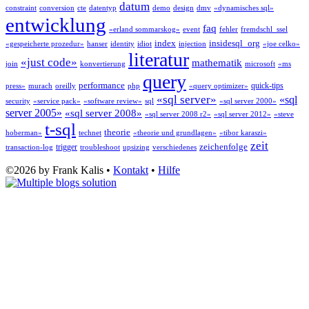
datum
constraint
conversion
cte
datentyp
demo
design
dmv
«dynamisches sql»
entwicklung
faq
«erland sommarskog»
event
fehler
fremdschl_ssel
index
insidesql_org
«gespeicherte prozedur»
hanser
identity
idiot
injection
«joe celko»
literatur
«just code»
mathematik
join
konvertierung
microsoft
«ms
query
performance
quick-tips
press»
murach
oreilly
php
«query optimizer»
«sql server»
«sql
security
«service pack»
«software review»
sql
«sql server 2000»
server 2005»
«sql server 2008»
«sql server 2008 r2»
«sql server 2012»
«steve
t-sql
theorie
hoberman»
technet
«theorie und grundlagen»
«tibor karaszi»
zeit
zeichenfolge
trigger
transaction-log
troubleshoot
upsizing
verschiedenes
©2026 by Frank Kalis •
Kontakt
•
Hilfe