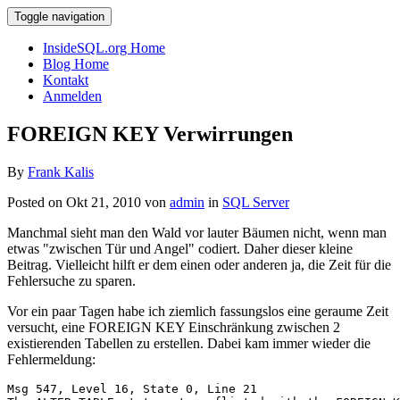
Toggle navigation
InsideSQL.org Home
Blog Home
Kontakt
Anmelden
FOREIGN KEY Verwirrungen
By
Frank Kalis
Posted on Okt 21, 2010 von
admin
in
SQL Server
Manchmal sieht man den Wald vor lauter Bäumen nicht, wenn man
etwas "zwischen Tür und Angel" codiert. Daher dieser kleine
Beitrag. Vielleicht hilft er dem einen oder anderen ja, die Zeit für die
Fehlersuche zu sparen.
Vor ein paar Tagen habe ich ziemlich fassungslos eine geraume Zeit
versucht, eine FOREIGN KEY Einschränkung zwischen 2
existierenden Tabellen zu erstellen. Dabei kam immer wieder die
Fehlermeldung:
Msg 547, Level 16, State 0, Line 21