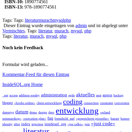
ISBN-10:
1890774561
ISBN-13:
978-1890774561
Tags: Tags:
literatur
murach
mysql
php
Dieser Eintrag wurde eingetragen von
admin
und ist abgelegt unter
Vermischtes
. Tags:
literatur
,
murach
,
mysql
,
php
Tags:
literatur
,
murach
,
mysql
,
php
Noch kein Feedback
Formular wird geladen...
Kommentar-Feed für diesen Eintrag
InsideSQL.org Home
aktuelles
administration
apress
_net
access
addison-wesley
agile
ansi
backup
coding
blogger
«books online»
client-entwicklung
connection
constraint
conversion
entwicklung
datum
datentyp
demo
design
dmv
«erland
faq
sommarskog»
«execution plan»
fremdschl_ssel
«gespeicherte prozedur»
hanser
humor
«just code»
index
insidesql_org
identity
idiot
injection
«joe celko»
join
literatur