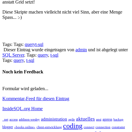
anstatt Grid setzt!
Diese Skripte machen vielleicht nicht viel Sinn, aber eine Menge
Spass... :-)
Tags: Tags:
query
t-sql
Dieser Eintrag wurde eingetragen von
admin
und ist abgelegt unter
SQL Server
. Tags:
query
,
t-sql
Tags:
query
,
t-sql
Noch kein Feedback
Formular wird geladen...
Kommentar-Feed für diesen Eintrag
InsideSQL.org Home
aktuelles
administration
apress
_net
access
addison-wesley
agile
ansi
backup
coding
blogger
«books online»
client-entwicklung
connect
connection
constraint