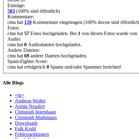
Einträge:
583
(100% sind öffentlich)
Kommentare:
cmu hat
120
Kommentare eingetragen (100% davon sind öffentlich
Fotos:
cmu hat
57
Fotos hochgeladen. Bei
1
von diesen Fotos wurde von
Audio:
cmu hat
0
Audiodateien hochgeladen.
Andere Dateien:
cmu hat
69
andere Dateien hochgeladen.
Spam-Fighter Score:
cmu hat erfolgreich
0
Spams und/oder Spammer berichtet!
Alle Blogs
=tg=
Andreas Wolter
Armin Neudert
Christoph Ingenhaag
Christoph Muthmann
Downloads
Falk Krahl
Fehlermeldungen