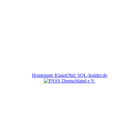
Homepage KlausObd: SQL-Insider.de