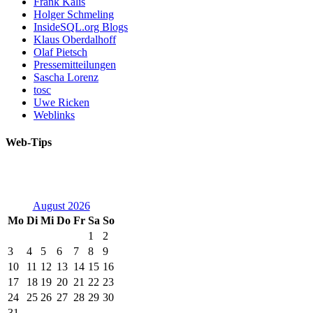
Frank Kalis
Holger Schmeling
InsideSQL.org Blogs
Klaus Oberdalhoff
Olaf Pietsch
Pressemitteilungen
Sascha Lorenz
tosc
Uwe Ricken
Weblinks
Web-Tips
August 2026
Mo
Di
Mi
Do
Fr
Sa
So
1
2
3
4
5
6
7
8
9
10
11
12
13
14
15
16
17
18
19
20
21
22
23
24
25
26
27
28
29
30
31