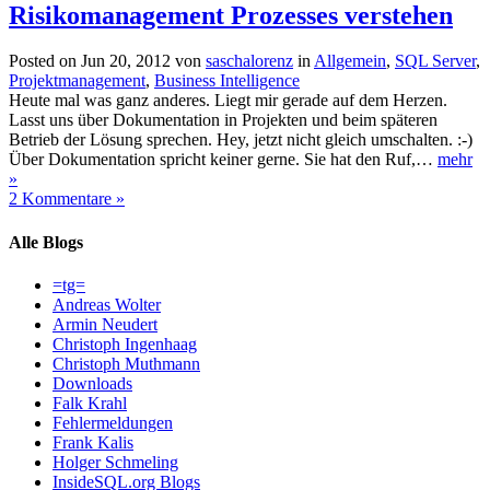
Risikomanagement Prozesses verstehen
Posted on Jun 20, 2012 von
saschalorenz
in
Allgemein
,
SQL Server
,
Projektmanagement
,
Business Intelligence
Heute mal was ganz anderes. Liegt mir gerade auf dem Herzen.
Lasst uns über Dokumentation in Projekten und beim späteren
Betrieb der Lösung sprechen. Hey, jetzt nicht gleich umschalten. :-)
Über Dokumentation spricht keiner gerne. Sie hat den Ruf,…
mehr
»
2 Kommentare »
Alle Blogs
=tg=
Andreas Wolter
Armin Neudert
Christoph Ingenhaag
Christoph Muthmann
Downloads
Falk Krahl
Fehlermeldungen
Frank Kalis
Holger Schmeling
InsideSQL.org Blogs