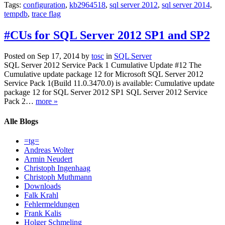
Tags:
configuration
,
kb2964518
,
sql server 2012
,
sql server 2014
,
tempdb
,
trace flag
#CUs for SQL Server 2012 SP1 and SP2
Posted on Sep 17, 2014 by
tosc
in
SQL Server
SQL Server 2012 Service Pack 1 Cumulative Update #12 The
Cumulative update package 12 for Microsoft SQL Server 2012
Service Pack 1(Build 11.0.3470.0) is available: Cumulative update
package 12 for SQL Server 2012 SP1 SQL Server 2012 Service
Pack 2…
more »
Alle Blogs
=tg=
Andreas Wolter
Armin Neudert
Christoph Ingenhaag
Christoph Muthmann
Downloads
Falk Krahl
Fehlermeldungen
Frank Kalis
Holger Schmeling