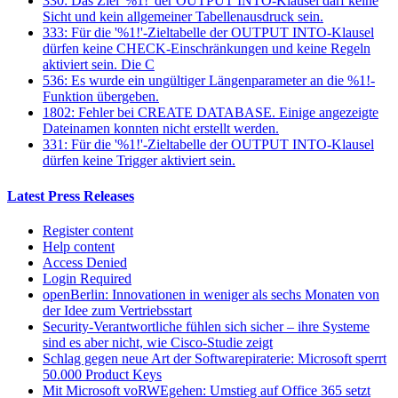
330: Das Ziel '%1!' der OUTPUT INTO-Klausel darf keine
Sicht und kein allgemeiner Tabellenausdruck sein.
333: Für die '%1!'-Zieltabelle der OUTPUT INTO-Klausel
dürfen keine CHECK-Einschränkungen und keine Regeln
aktiviert sein. Die C
536: Es wurde ein ungültiger Längenparameter an die %1!-
Funktion übergeben.
1802: Fehler bei CREATE DATABASE. Einige angezeigte
Dateinamen konnten nicht erstellt werden.
331: Für die '%1!'-Zieltabelle der OUTPUT INTO-Klausel
dürfen keine Trigger aktiviert sein.
Latest Press Releases
Register content
Help content
Access Denied
Login Required
openBerlin: Innovationen in weniger als sechs Monaten von
der Idee zum Vertriebsstart
Security-Verantwortliche fühlen sich sicher – ihre Systeme
sind es aber nicht, wie Cisco-Studie zeigt
Schlag gegen neue Art der Softwarepiraterie: Microsoft sperrt
50.000 Product Keys
Mit Microsoft voRWEgehen: Umstieg auf Office 365 setzt