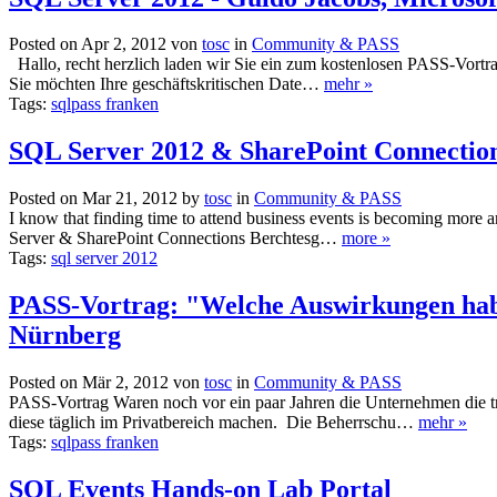
Posted on Apr 2, 2012 von
tosc
in
Community & PASS
Hallo, recht herzlich laden wir Sie ein zum kostenlosen PASS-Vor
Sie möchten Ihre geschäftskritischen Date…
mehr »
Tags:
sqlpass franken
SQL Server 2012 & SharePoint Connectio
Posted on Mar 21, 2012 by
tosc
in
Community & PASS
I know that finding time to attend business events is becoming more
Server & SharePoint Connections Berchtesg…
more »
Tags:
sql server 2012
PASS-Vortrag: "Welche Auswirkungen habe
Nürnberg
Posted on Mär 2, 2012 von
tosc
in
Community & PASS
PASS-Vortrag Waren noch vor ein paar Jahren die Unternehmen die tr
diese täglich im Privatbereich machen. Die Beherrschu…
mehr »
Tags:
sqlpass franken
SQL Events Hands-on Lab Portal