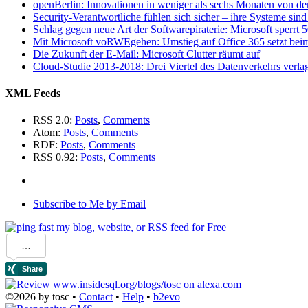
openBerlin: Innovationen in weniger als sechs Monaten von der
Security-Verantwortliche fühlen sich sicher – ihre Systeme sind 
Schlag gegen neue Art der Softwarepiraterie: Microsoft sperrt
Mit Microsoft voRWEgehen: Umstieg auf Office 365 setzt beim
Die Zukunft der E-Mail: Microsoft Clutter räumt auf
Cloud-Studie 2013-2018: Drei Viertel des Datenverkehrs verlag
XML Feeds
RSS 2.0:
Posts
,
Comments
Atom:
Posts
,
Comments
RDF:
Posts
,
Comments
RSS 0.92:
Posts
,
Comments
Subscribe to Me by Email
©2026 by tosc •
Contact
•
Help
•
b2evo