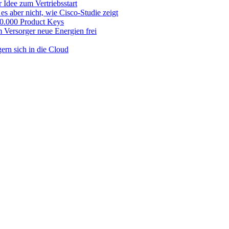
 Idee zum Vertriebsstart
es aber nicht, wie Cisco-Studie zeigt
 50.000 Product Keys
 Versorger neue Energien frei
ern sich in die Cloud