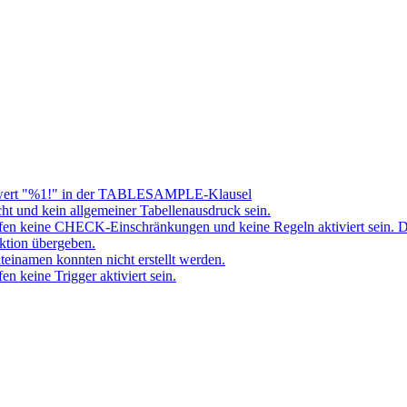
ert "%1!" in der TABLESAMPLE-Klausel
t und kein allgemeiner Tabellenausdruck sein.
fen keine CHECK-Einschränkungen und keine Regeln aktiviert sein. 
ktion übergeben.
namen konnten nicht erstellt werden.
 keine Trigger aktiviert sein.