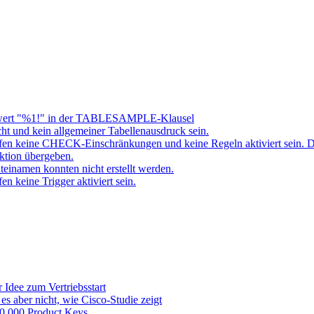
ert "%1!" in der TABLESAMPLE-Klausel
t und kein allgemeiner Tabellenausdruck sein.
fen keine CHECK-Einschränkungen und keine Regeln aktiviert sein. 
ktion übergeben.
namen konnten nicht erstellt werden.
 keine Trigger aktiviert sein.
 Idee zum Vertriebsstart
es aber nicht, wie Cisco-Studie zeigt
 50.000 Product Keys