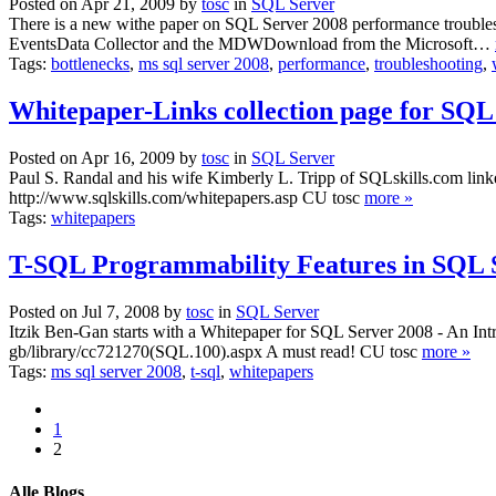
Posted on Apr 21, 2009 by
tosc
in
SQL Server
There is a new withe paper on SQL Server 2008 performance troubl
EventsData Collector and the MDWDownload from the Microsoft…
Tags:
bottlenecks
,
ms sql server 2008
,
performance
,
troubleshooting
,
Whitepaper-Links collection page for SQL
Posted on Apr 16, 2009 by
tosc
in
SQL Server
Paul S. Randal and his wife Kimberly L. Tripp of SQLskills.com linke
http://www.sqlskills.com/whitepapers.asp CU tosc
more »
Tags:
whitepapers
T-SQL Programmability Features in SQL 
Posted on Jul 7, 2008 by
tosc
in
SQL Server
Itzik Ben-Gan starts with a Whitepaper for SQL Server 2008 - An In
gb/library/cc721270(SQL.100).aspx A must read! CU tosc
more »
Tags:
ms sql server 2008
,
t-sql
,
whitepapers
1
2
Alle Blogs