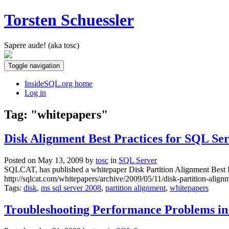
Torsten Schuessler
Sapere aude! (aka tosc)
Toggle navigation
InsideSQL.org home
Log in
Tag: "whitepapers"
Disk Alignment Best Practices for SQL Se
Posted on May 13, 2009 by
tosc
in
SQL Server
SQLCAT, has published a whitepaper Disk Partition Alignment Best 
http://sqlcat.com/whitepapers/archive/2009/05/11/disk-partition-align
Tags:
disk
,
ms sql server 2008
,
partition alignment
,
whitepapers
Troubleshooting Performance Problems in