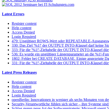
Latest Errors
Register content
Help content
Access Denied
Login Required
479: Ungültiger ROWS-Wert oder REPEATABLE-Ausgangsw
330: Das Ziel '%1!' der OUTPUT INTO-Klausel darf keine Sich
333: Für die '%1!'-Zieltabelle der OUTPUT INTO-Klausel dür
536: Es wurde ein ungültiger Längenparameter an die %1!-Fun
1802: Fehler bei CREATE DATABASE. Einige angezeigte Datei
331: Für die '%1!'-Zieltabelle der OUTPUT INTO-Klausel dürfen
Latest Press Releases
Register content
Help content
Access Denied
Login Required
openBerlin: Innovationen in weniger als sechs Monaten von der
Security-Verantwortliche fühlen sich sicher – ihre Systeme sind 
Schlag gegen neue Art der Softwarepiraterie: Microsoft sperrt