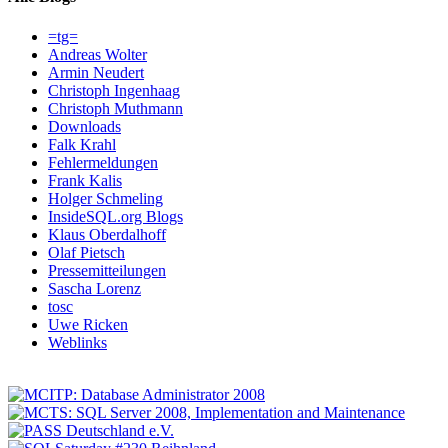
=tg=
Andreas Wolter
Armin Neudert
Christoph Ingenhaag
Christoph Muthmann
Downloads
Falk Krahl
Fehlermeldungen
Frank Kalis
Holger Schmeling
InsideSQL.org Blogs
Klaus Oberdalhoff
Olaf Pietsch
Pressemitteilungen
Sascha Lorenz
tosc
Uwe Ricken
Weblinks