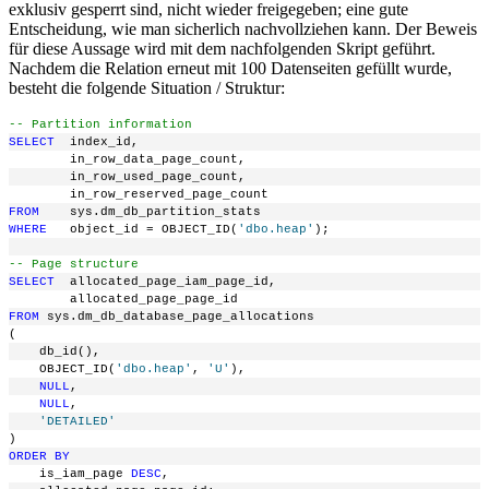
exklusiv gesperrt sind, nicht wieder freigegeben; eine gute
Entscheidung, wie man sicherlich nachvollziehen kann. Der Beweis
für diese Aussage wird mit dem nachfolgenden Skript geführt.
Nachdem die Relation erneut mit 100 Datenseiten gefüllt wurde,
besteht die folgende Situation / Struktur:
-- Partition information
SELECT
  index_id,
        in_row_data_page_count,
        in_row_used_page_count,
        in_row_reserved_page_count
FROM
    sys.dm_db_partition_stats
WHERE
   object_id = OBJECT_ID(
'dbo.heap'
);
-- Page structure
SELECT
  allocated_page_iam_page_id,
        allocated_page_page_id
FROM
 sys.dm_db_database_page_allocations
(
    db_id(),
    OBJECT_ID(
'dbo.heap'
, 
'U'
),
NULL
,
NULL
,
'DETAILED'
)
ORDER
BY
    is_iam_page 
DESC
,