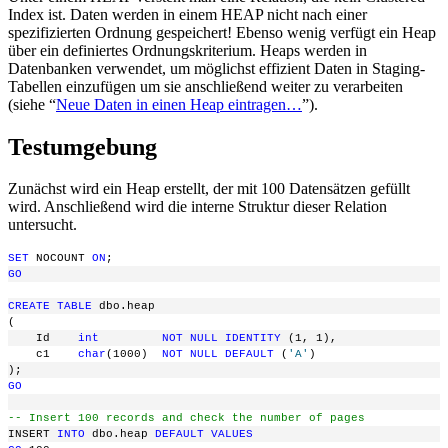
Index ist. Daten werden in einem HEAP nicht nach einer
spezifizierten Ordnung gespeichert! Ebenso wenig verfügt ein Heap
über ein definiertes Ordnungskriterium. Heaps werden in
Datenbanken verwendet, um möglichst effizient Daten in Staging-
Tabellen einzufügen um sie anschließend weiter zu verarbeiten
(siehe “
Neue Daten in einen Heap eintragen…
”).
Testumgebung
Zunächst wird ein Heap erstellt, der mit 100 Datensätzen gefüllt
wird. Anschließend wird die interne Struktur dieser Relation
untersucht.
SET
 NOCOUNT 
ON
;
GO
CREATE
TABLE
 dbo.heap
(
    Id    
int
NOT
NULL
IDENTITY
 (1, 1),
    c1    
char
(1000)  
NOT
NULL
DEFAULT
 (
'A'
)
);
GO
-- Insert 100 records and check the number of pages
INSERT 
INTO
 dbo.heap 
DEFAULT
VALUES