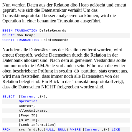
Nun werden Daten aus der Relation dbo.Heap gelöscht und erneut
geprüft, wie sich die Datenstruktur verhält! Um das
Transaktionsprotokoll besser analysieren zu können, wird die
Operation in einer benannten Transaktion ausgeführt.
BEGIN
TRANSACTION
 DeleteRecords
DELETE
 dbo.heap;
COMMIT
TRANSACTION
 DeleteRecords
Nachdem alle Datensätze aus der Relation entfernt wurden, wird
erneut überprüft, welche Datenseiten durch die Relation in der
Datenbank alloziert sind. Nach dem allgemeinen Verständnis sollte
nun nur noch die IAM-Seite vorhanden sein. Führt man die weiter
oben beschriebene Prüfung in sys.dm_db_partition_stats erneut aus,
wird man feststellen, dass immer noch alle Datenseiten von der
Relation belegt sind. Ein Blick in das Transaktionsprotokoll zeigt,
dass die Datenseiten NICHT freigegeben worden sind.
SELECT
  [
Current
 LSN],
Operation
,
        Context,
        AllocUnitName,
        [Page ID],
        [Slot ID],
        [Lock Information]
FROM
    sys.fn_dblog(
NULL
, 
NULL
) 
WHERE
 [
Current
 LSN] 
LIKE