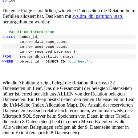
GO
 100
Die erste Frage ist natürlich, wie viele Datenseiten die Relation beim
Befüllen alloziert hat. Das kann mit
sys.dm_db_partition_stats
herausgefunden werden:
-- Partition information
SELECT
  index_id,
        in_row_data_page_count,
        in_row_used_page_count,
        in_row_reserved_page_count
FROM
    sys.dm_db_partition_stats
WHERE
   object_id = OBJECT_ID(
'dbo.heap'
);
Wie die Abbildung zeigt, belegt die Relation dbo.Heap 22
Datenseiten im Leaf. Das die Gesamtzahl der belegten Datenseiten
höher ist, errechnet sich aus ALLEN von der Relation belegten
Datenseiten. Ein Heap besitzt neben den reinen Datenseiten im Leaf
die IAM-Seite (Index Allocation Map). Die Anzahl der reservierten
Datenseiten lässt sich relativ leicht errechnen, wenn man weiß, dass
Microsoft SQL Server beim Speichern von Daten in einer Tabelle
die ersten 8 Datenseiten (Leaf) in einem Mixed Extent verwaltet.
Alle weiteren Belegungen erfolgen ab der 9. Datenseite immer in
einem Extent (entspricht 8 Datenseiten).