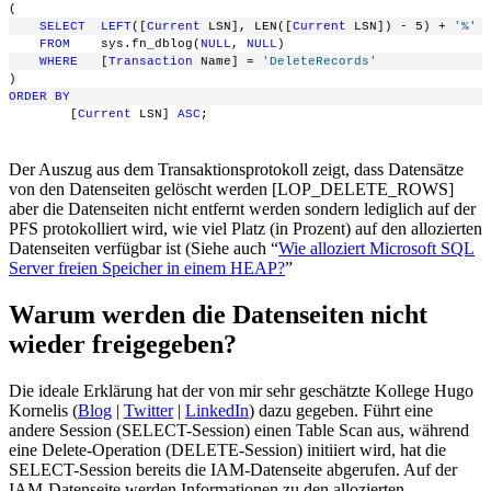
(
SELECT
LEFT
([
Current
 LSN], LEN([
Current
 LSN]) - 5) + 
'%'
FROM
    sys.fn_dblog(
NULL
, 
NULL
)
WHERE
   [
Transaction
 Name] = 
'DeleteRecords'
)
ORDER
BY
        [
Current
 LSN] 
ASC
;
Der Auszug aus dem Transaktionsprotokoll zeigt, dass Datensätze
von den Datenseiten gelöscht werden [LOP_DELETE_ROWS]
aber die Datenseiten nicht entfernt werden sondern lediglich auf der
PFS protokolliert wird, wie viel Platz (in Prozent) auf den allozierten
Datenseiten verfügbar ist (Siehe auch “
Wie alloziert Microsoft SQL
Server freien Speicher in einem HEAP?
”
Warum werden die Datenseiten nicht
wieder freigegeben?
Die ideale Erklärung hat der von mir sehr geschätzte Kollege Hugo
Kornelis (
Blog
|
Twitter
|
LinkedIn
) dazu gegeben. Führt eine
andere Session (SELECT-Session) einen Table Scan aus, während
eine Delete-Operation (DELETE-Session) initiiert wird, hat die
SELECT-Session bereits die IAM-Datenseite abgerufen. Auf der
IAM-Datenseite werden Informationen zu den allozierten