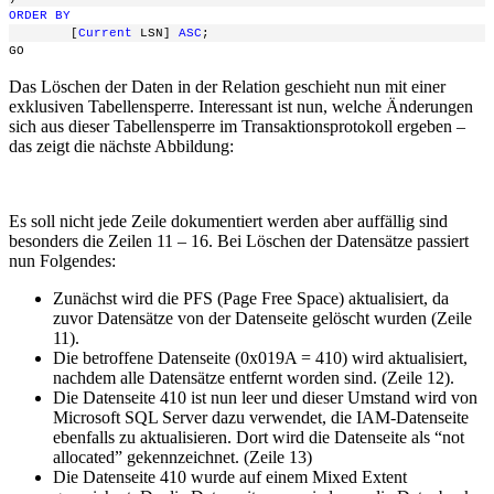
ORDER
BY
        [
Current
 LSN] 
ASC
;
GO
Das Löschen der Daten in der Relation geschieht nun mit einer
exklusiven Tabellensperre. Interessant ist nun, welche Änderungen
sich aus dieser Tabellensperre im Transaktionsprotokoll ergeben –
das zeigt die nächste Abbildung:
Es soll nicht jede Zeile dokumentiert werden aber auffällig sind
besonders die Zeilen 11 – 16. Bei Löschen der Datensätze passiert
nun Folgendes:
Zunächst wird die PFS (Page Free Space) aktualisiert, da
zuvor Datensätze von der Datenseite gelöscht wurden (Zeile
11).
Die betroffene Datenseite (0x019A = 410) wird aktualisiert,
nachdem alle Datensätze entfernt worden sind. (Zeile 12).
Die Datenseite 410 ist nun leer und dieser Umstand wird von
Microsoft SQL Server dazu verwendet, die IAM-Datenseite
ebenfalls zu aktualisieren. Dort wird die Datenseite als “not
allocated” gekennzeichnet. (Zeile 13)
Die Datenseite 410 wurde auf einem Mixed Extent