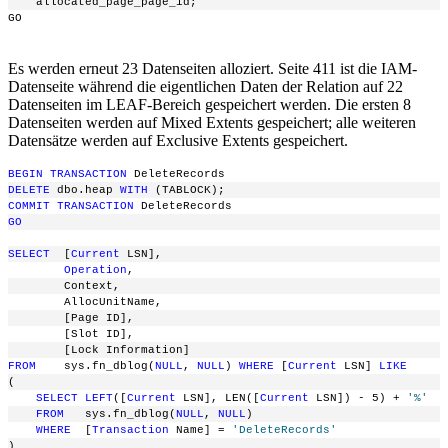
    allocated_page_page_id;
GO
Es werden erneut 23 Datenseiten alloziert. Seite 411 ist die IAM-
Datenseite während die eigentlichen Daten der Relation auf 22
Datenseiten im LEAF-Bereich gespeichert werden. Die ersten 8
Datenseiten werden auf Mixed Extents gespeichert; alle weiteren
Datensätze werden auf Exclusive Extents gespeichert.
BEGIN
TRANSACTION
 DeleteRecords
DELETE
 dbo.heap 
WITH
 (TABLOCK);
COMMIT
TRANSACTION
 DeleteRecords
GO
SELECT
  [
Current
 LSN],
Operation
,
        Context,
        AllocUnitName,
        [Page ID],
        [Slot ID],
        [Lock Information]
FROM
    sys.fn_dblog(
NULL
, 
NULL
) 
WHERE
 [
Current
 LSN] 
LIKE
(
SELECT
LEFT
([
Current
 LSN], LEN([
Current
 LSN]) - 5) + 
'%'
FROM
   sys.fn_dblog(
NULL
, 
NULL
)
WHERE
  [
Transaction
 Name] = 
'DeleteRecords'
)