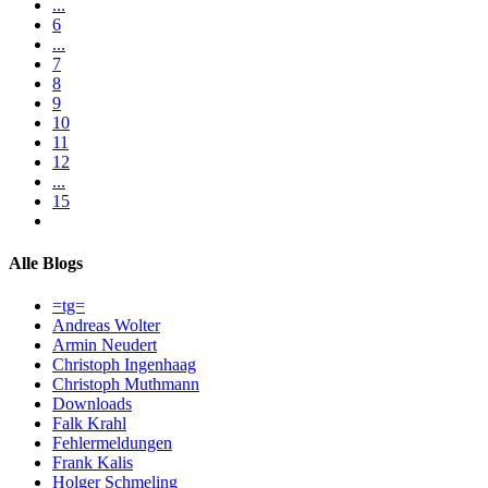
...
6
...
7
8
9
10
11
12
...
15
Alle Blogs
=tg=
Andreas Wolter
Armin Neudert
Christoph Ingenhaag
Christoph Muthmann
Downloads
Falk Krahl
Fehlermeldungen
Frank Kalis
Holger Schmeling