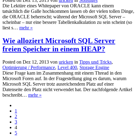
Posted on Dez 13, 2013 von
uricken
in
Sonstiges
Die Lektüre eines Whitepaper von ORACLE kann einem
tatsächlich die Galle hochkommen lassen ob der vielen tollen Dinge,
die ORACLE beherrscht; während der Microsoft SQL Server –
scheinbar – nur eine bessere Tabellenkalkulation zu sein scheint (so
liest s…
mehr »
Wie alloziert Microsoft SQL Server
freien Speicher in einem HEAP?
Posted on Dez 12, 2013 von
uricken
in
Tipps und Tricks
,
Optimierung / Performance
,
Level 400
,
Storage Engine
Diese Frage kam im Zusammenhang mit einem Thread in den
Microsoft Foren auf. In der Fragestellung ging es darum, warum
Microsoft SQL Server trotz ausreichendem Platz auf einer
Datenseite den Platz nicht verwendet hat. Der nachfolgende Artikel
beschreibt…
mehr »
1
2
3
4
5