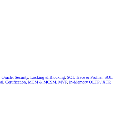
,
Oracle
,
Security
,
Locking & Blocking
,
SQL Trace & Profiler
,
SQL
al
,
Certification, MCM & MCSM, MVP
,
In-Memory OLTP / XTP,