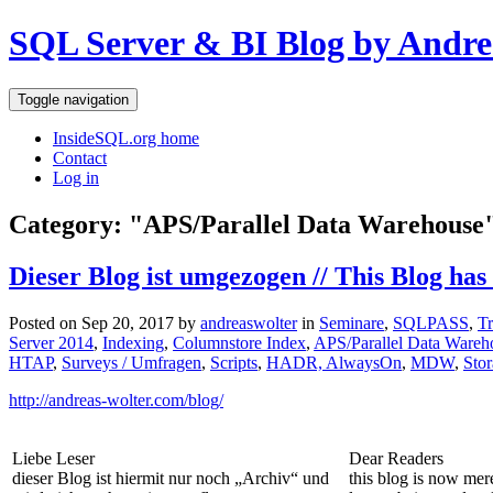
SQL Server & BI Blog by Andre
Toggle navigation
InsideSQL.org home
Contact
Log in
Category: "APS/Parallel Data Warehouse
Dieser Blog ist umgezogen // This Blog has
Posted on Sep 20, 2017 by
andreaswolter
in
Seminare
,
SQLPASS
,
Tr
Server 2014
,
Indexing
,
Columnstore Index
,
APS/Parallel Data Wareh
HTAP
,
Surveys / Umfragen
,
Scripts
,
HADR, AlwaysOn
,
MDW
,
Sto
http://andreas-wolter.com/blog/
Liebe Leser
Dear Readers
dieser Blog ist hiermit nur noch „Archiv“ und
this blog is now mer