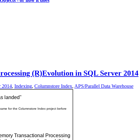
bjects - or how it does
ocessing (R)Evolution in SQL Server 2014
r 2014
,
Indexing
,
Columnstore Index
,
APS/Parallel Data Warehouse
as landed"
me for the Columnstore Index project before
mory Transactional Processing