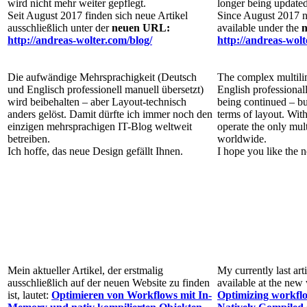
wird nicht mehr weiter gepflegt.
longer being updated
Seit August 2017 finden sich neue Artikel
Since August 2017 ne
ausschließlich unter der
neuen URL:
available under the
http://andreas-wolter.com/blog/
http://andreas-wolt
Die aufwändige Mehrsprachigkeit (Deutsch
The complex multil
und Englisch professionell manuell übersetzt)
English professionall
wird beibehalten – aber Layout-technisch
being continued – but
anders gelöst. Damit dürfte ich immer noch den
terms of layout. With 
einzigen mehrsprachigen IT-Blog weltweit
operate the only mul
betreiben.
worldwide.
Ich hoffe, das neue Design gefällt Ihnen.
I hope you like the 
Mein aktueller Artikel, der erstmalig
My currently last art
ausschließlich auf der neuen Website zu finden
available at the new w
ist, lautet:
Optimieren von Workflows mit In-
Optimizing workfl