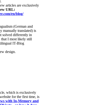
.
w articles are exclusively
new URL:
er.com/en/blog/
ingualism (German and
y manually translated) is
 solved differently in
that I most likely still
tilingual IT-Blog
new design.
icle, which is exclusively
ebsite for the first time, is
ows with In-Memory and