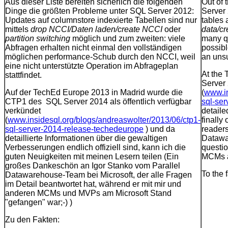
Aus dieser Liste bereiten sicherlich die folgenden
Out of 
Dinge die größten Probleme unter SQL Server 2012:
Server 
Updates auf columnstore indexierte Tabellen sind nur
tables 
mittels
drop NCCI/Daten laden/create NCCI
oder
data/c
partition switching
möglich und zum zweiten: viele
many qu
Abfragen erhalten nicht einmal den vollständigen
possib
möglichen performance-Schub durch den NCCI, weil
an unsu
eine nicht unterstützte Operation im Abfrageplan
At the
stattfindet.
Server
Auf der TechEd Europe 2013 in Madrid wurde die
(
www.in
CTP1 des SQL Server 2014 als öffentlich verfügbar
sql-se
verkündet
detaile
(
www.insidesql.org/blogs/andreaswolter/2013/06/ctp1-
finally
sql-server-2014-release-techedeurope
) und da
readers
detaillierte Informationen über die gewaltigen
Datawa
Verbesserungen endlich offiziell sind, kann ich die
questio
guten Neuigkeiten mit meinen Lesern teilen (Ein
MCMs an
großes Dankeschön an Igor Stanko vom Parallel
To the f
Datawarehouse-Team bei Microsoft, der alle Fragen
im Detail beantwortet hat, während er mit mir und
anderen MCMs und MVPs am Microsoft Stand
"gefangen" war;-) )
Zu den Fakten: