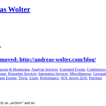
as Wolter
"
 moved: http://andreas-wolter.com/blog/
acing & Monitoring
,
Analysis Services
,
Extended Events
,
Conferences
ouse
,
Reporting Services
,
Integration Services
,
Miscellaneous
,
Geospati
rage Engine
,
Trivia
,
Azure
,
Performance
,
SQL Server 2016
,
Patching
ely an „archive“ and no