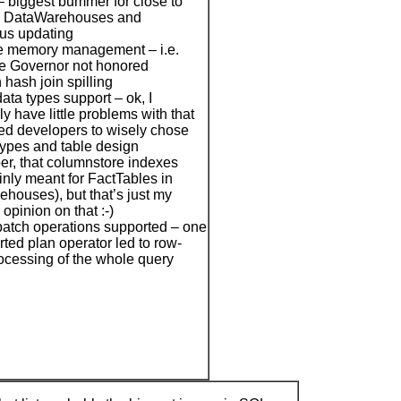
 – biggest bummer for close to
me DataWarehouses and
us updating
e memory management – i.e.
e Governor not honored
 hash join spilling
ata types support – ok, I
y have little problems with that
rced developers to wisely chose
ypes and table design
r, that columnstore indexes
nly meant for FactTables in
houses), but that’s just my
opinion on that :-)
batch operations supported – one
ted plan operator led to row-
cessing of the whole query