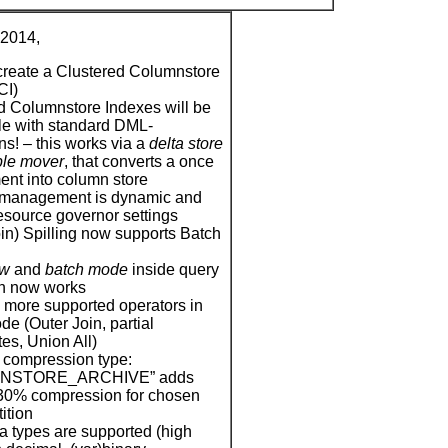
 2014,
reate a Clustered Columnstore
CI)
d Columnstore Indexes will be
e with standard DML-
ns! – this works via a
delta store
ple mover
, that converts a once
ment into column store
management is dynamic and
esource governor settings
in) Spilling now supports Batch
ow
and
batch mode
inside query
n now works
more supported operators in
e (Outer Join, partial
es, Union All)
compression type:
NSTORE_ARCHIVE” adds
30% compression for chosen
tition
a types are supported (high