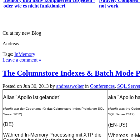
Memory und nativ kompilierten Objekten -
Natively Compiled O
oder wie es nicht funktioniert
not work
Cu at my new Blog
Andreas
Tags:
InMemory
Leave a comment »
The Columnstore Indexes & Batch Mode Pr
Posted on Jun 30, 2013 by
andreaswolter
in
Conferences
,
SQL Serve
Alias "Apollo ist gelandet"
aka "Apollo h
(
Apollo
war der Codename für das Columnstore Index-Projekt vor SQL
(
Apollo
was the Codena
Server 2012)
SQL Server 2012)
(DE)
(EN-US)
Während In-Memory Processing mit XTP die
Whereas In-Me