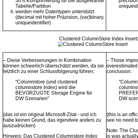
30% Komprimierung für die ausgewählte
precision
Tabelle/Partition
uniqueide
werden mehr Datentypen unterstützt
(decimal mit hoher Präzision, (var)binary,
uniqueidentifier)
Clustered ColumnStore Index Insert
– Diese Verbesserungen in Kombination
– Those impro
können schwerlich überschätzt werden, da sie
overestimated 
letztlich zu einer Schlussfolgerung führen:
conclusion:
“Columnstore (und clustered
“Columns
columnstore Index) wird die
columnst
BEVORZUGTE Storage Engine für
PREFERR
DW Szenarien”
DW scen
(das ist ein original Microsoft-Zitat - und ich
(this is an off
habe keinen Grund, das irgendwie anders zu
see no need to 
auszudrücken)
Note: The Clu
Hinweis: Das Clustered Columnstore Index
is was actual