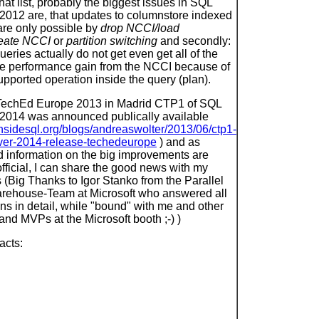
that list, probably the biggest issues in SQL
2012 are, that updates to columnstore indexed
are only possible by
drop NCCI/load
reate NCCI
or
partition switching
and secondly:
eries actually do not get even get all of the
le performance gain from the NCCI because of
pported operation inside the query (plan).
 TechEd Europe 2013 in Madrid CTP1 of SQL
 2014 was announced publically available
sidesql.org/blogs/andreaswolter/2013/06/ctp1-
rver-2014-release-techedeurope
) and as
d information on the big improvements are
 official, I can share the good news with my
 (Big Thanks to Igor Stanko from the Parallel
rehouse-Team at Microsoft who answered all
ns in detail, while "bound" with me and other
d MVPs at the Microsoft booth ;-) )
acts: