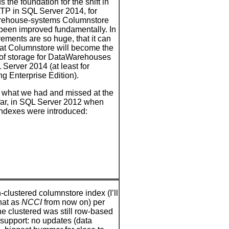
 the foundation for the shift in
TP in SQL Server 2014, for
ehouse-systems Columnstore
been improved fundamentally. In
vements are so huge, that it can
hat Columnstore will become the
 of storage for DataWarehouses
 Server 2014 (at least for
g Enterprise Edition).
th what we had and missed at the
far, in SQL Server 2012 when
ndexes were introduced:
clustered columnstore index (I’ll
that as
NCCI
from now on) per
the clustered was still row-based
upport: no updates (data