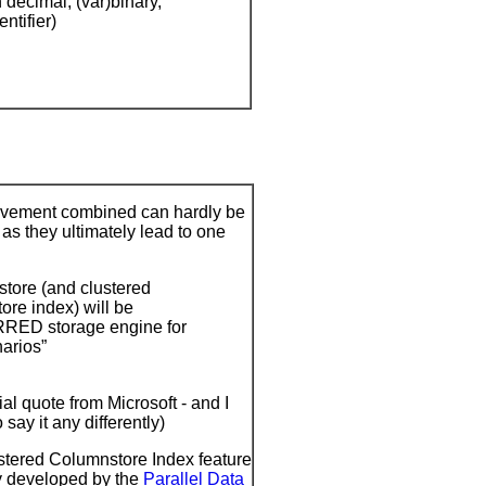
 decimal, (var)binary,
ntifier)
:
vement combined can hardly be
as they ultimately lead to one
tore (and clustered
ore index) will be
ED storage engine for
arios”
icial quote from Microsoft - and I
say it any differently)
stered Columnstore Index feature
ly developed by the
Parallel Data