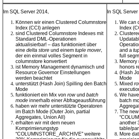
Im SQL Server 2014,
In SQL Server
Können wir einen Clustered Columnstore
We can c
Index (CCI) anlegen
Index (C
sind Clustered Columnstore Indexes mit
Clustere
Standard DML-Operationen
Updatabl
aktualisierbar! – das funktioniert über
Operatio
eine
delta store
und einem
tuple mover
,
and a
tu
der ein einmal volles Segment in
full seg
columnstore konvertiert
Memory 
ist Memory Management dynamisch und
honors r
Resource Governor Einstellungen
(Hash Jo
werden beachtet
Mode
unterstützt (Hash Join) Spilling den Batch
Mixed
r
Mode
executio
funktioniert ein Mix von
row
und
batch
We have 
mode
innerhalb einer Abfrageausführung
batch mod
haben wir mehr unterstützte Operatoren
Aggregat
im Batch Mode (Outer Join, partial
The new 
Aggregates, Union All)
“COLUM
erhalten wir mit dem neuen
another 
Komprimierungstyp
table/par
“COLUMNSTORE_ARCHIVE” weitere
More dat