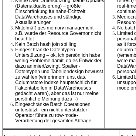
Keine DML Unterstützung: keine Updates
refresh)
(Datenaktualisierung) – größte
real-ti
Einschränkung für nahe-Echtzeit
continuo
DataWarehouses und ständige
Mediocr
Aktualisierungen
Resourc
Mittelmäßiges memory management –
No batch
z.B. wurde der Resource Governor nicht
Limited d
beachtet
personall
Kein Batch hash join spilling
as it fo
Eingeschränkte Datentypen
column-t
Unterstützung – ok, Ich persönlich habe
(remembe
wenig Probleme damit, da es Entwickler
were mai
dazu animiert/zwingt, Spalten-
DataWare
Datentypen und Tabellendesign bewusst
personal 
zu wählen (wir erinnern uns, das,
Limited 
Columnstore Indexe hauptsächlich für
unsuppor
Faktentabellen in DataWarehouses
mode pro
gedacht waren), aber das ist nur meine
persönliche Meinung dazu :-)
Eingeschränkte Batch Operationen
unterstützt– ein nicht unterstützter
Operator führte zu row-mode-
Verarbeitung der gesamten Abfrage