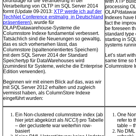
Grundlage für die Veränderung in der
with XTP builds
Verarbeitung von OLTP im SQL Server 2014
processing OL
formt (Update 09-2013:
XTP werde ich auf der
OLAP/datawar
TechNet Conference
erstmalig
in Deutschland
Indexes have 
präsentieren
), wurde für
fact the impro
OLAP/Datawarehouse-Systeme die
be foreseen t
Columnstore Indexe fundamental verbessert.
standard type
Tatsächlich sind die Neuerungen so gewaltig,
starting in SQL
das es sich vorhersehen lässt, das
systems runnin
Columnstore (spaltenorientiertes Speichern)
mit dem SQL Server 2014 der Standard
Let’s start wi
Speichertyp für DataWarehouses wird
same time so 
(zumindest für Systeme, welche die Enterprise
Columnstore I
Edition verwenden).
Beginnen wir mit einem Blick auf das, was wir
mit SQL Server 2012 erhalten und zugleich
vermisst haben, als ColumnStore Indexe
eingeführt wurden:
Ein Non-clustered columnstore index (ab
One Non-
hier jetzt abgekürzt als
NCCI
) pro Tabelle
refer to 
– der geclusterte war weiterhin row-
table – 
basiert
No DML s