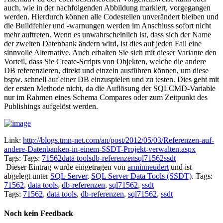
auch, wie in der nachfolgenden Abbildung markiert, vorgegangen
werden. Hierdurch können alle Codestellen unverändert bleiben und
die Buildfehler und -warnungen werden im Anschluss sofort nicht
mehr auftreten. Wenn es unwahrscheinlich ist, dass sich der Name
der zweiten Datenbank ändern wird, ist dies auf jeden Fall eine
sinnvolle Alternative. Auch erhalten Sie sich mit dieser Variante den
Vorteil, dass Sie Create-Scripts von Objekten, welche die andere
DB referenzieren, direkt und einzeln ausführen können, um diese
bspw. schnell auf einer DB einzuspielen und zu testen. Dies geht mit
der ersten Methode nicht, da die Auflösung der SQLCMD-Variable
nur im Rahmen eines Schema Compares oder zum Zeitpunkt des
Publishings aufgelöst werden.
Link:
http://blogs.tmn-net.com/an/post/2012/05/03/Referenzen-auf-
andere-Datenbanken-in-einem-SSDT-Projekt-verwalten.aspx
Tags: Tags:
71562
data tools
db-referenzen
sql71562
ssdt
Dieser Eintrag wurde eingetragen von
arminneudert
und ist
abgelegt unter
SQL Server
,
SQL Server Data Tools (SSDT)
. Tags:
71562
,
data tools
,
db-referenzen
,
sql71562
,
ssdt
Tags:
71562
,
data tools
,
db-referenzen
,
sql71562
,
ssdt
Noch kein Feedback