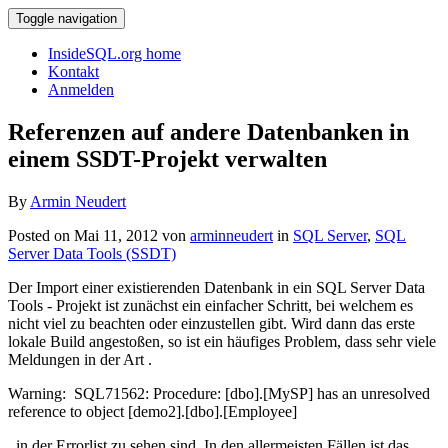
Toggle navigation
InsideSQL.org home
Kontakt
Anmelden
Referenzen auf andere Datenbanken in
einem SSDT-Projekt verwalten
By
Armin Neudert
Posted on Mai 11, 2012 von
arminneudert
in
SQL Server
,
SQL
Server Data Tools (SSDT)
Der Import einer existierenden Datenbank in ein SQL Server Data
Tools - Projekt ist zunächst ein einfacher Schritt, bei welchem es
nicht viel zu beachten oder einzustellen gibt. Wird dann das erste
lokale Build angestoßen, so ist ein häufiges Problem, dass sehr viele
Meldungen in der Art .
Warning: SQL71562: Procedure: [dbo].[MySP] has an unresolved
reference to object [demo2].[dbo].[Employee]
. in der Errorlist zu sehen sind. In den allermeisten Fällen ist das