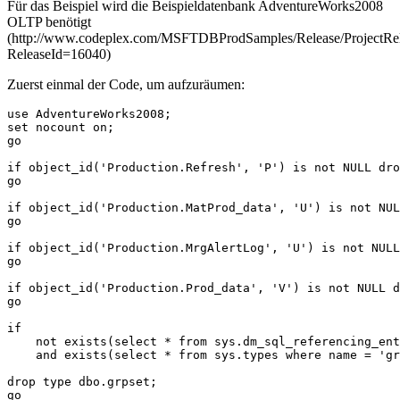
Für das Beispiel wird die Beispieldatenbank AdventureWorks2008
OLTP benötigt
(http://www.codeplex.com/MSFTDBProdSamples/Release/ProjectRel
ReleaseId=16040)
Zuerst einmal der Code, um aufzuräumen:
use AdventureWorks2008;

set nocount on;

go

if object_id('Production.Refresh', 'P') is not NULL dro
go

if object_id('Production.MatProd_data', 'U') is not NUL
go

if object_id('Production.MrgAlertLog', 'U') is not NULL
go

if object_id('Production.Prod_data', 'V') is not NULL d
go

if 

    not exists(select * from sys.dm_sql_referencing_ent
    and exists(select * from sys.types where name = 'gr
drop type dbo.grpset;
