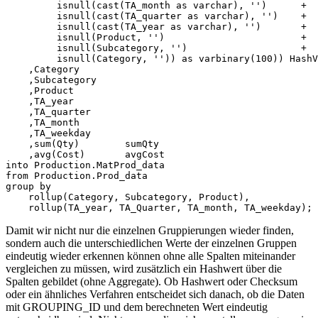
         isnull(cast(TA_month as varchar), '')      +

         isnull(cast(TA_quarter as varchar), '')    +

         isnull(cast(TA_year as varchar), '')       + 

         isnull(Product, '')                        +

         isnull(Subcategory, '')                    +

         isnull(Category, '')) as varbinary(100)) HashV
    ,Category

    ,Subcategory

    ,Product

    ,TA_year

    ,TA_quarter

    ,TA_month

    ,TA_weekday

    ,sum(Qty)        sumQty

    ,avg(Cost)       avgCost

into Production.MatProd_data

from Production.Prod_data

group by

    rollup(Category, Subcategory, Product),

    rollup(TA_year, TA_Quarter, TA_month, TA_weekday);
Damit wir nicht nur die einzelnen Gruppierungen wieder finden,
sondern auch die unterschiedlichen Werte der einzelnen Gruppen
eindeutig wieder erkennen können ohne alle Spalten miteinander
vergleichen zu müssen, wird zusätzlich ein Hashwert über die
Spalten gebildet (ohne Aggregate). Ob Hashwert oder Checksum
oder ein ähnliches Verfahren entscheidet sich danach, ob die Daten
mit GROUPING_ID und dem berechneten Wert eindeutig