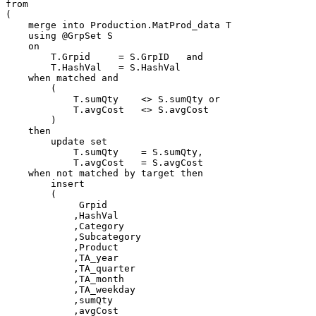
from

(

    merge into Production.MatProd_data T

    using @GrpSet S

    on

        T.Grpid     = S.GrpID   and

        T.HashVal   = S.HashVal

    when matched and 

        (

            T.sumQty    <> S.sumQty or

            T.avgCost   <> S.avgCost    

        )

    then

        update set

            T.sumQty    = S.sumQty,

            T.avgCost   = S.avgCost

    when not matched by target then

        insert

        (

             Grpid      

            ,HashVal    

            ,Category   

            ,Subcategory

            ,Product    

            ,TA_year    

            ,TA_quarter 

            ,TA_month   

            ,TA_weekday 

            ,sumQty     

            ,avgCost            
