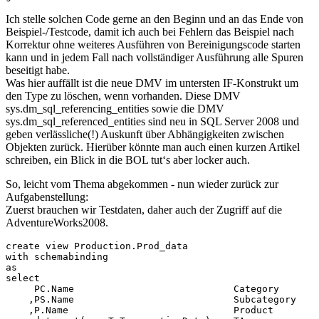
Ich stelle solchen Code gerne an den Beginn und an das Ende von
Beispiel-/Testcode, damit ich auch bei Fehlern das Beispiel nach
Korrektur ohne weiteres Ausführen von Bereinigungscode starten
kann und in jedem Fall nach vollständiger Ausführung alle Spuren
beseitigt habe.
Was hier auffällt ist die neue DMV im untersten IF-Konstrukt um
den Type zu löschen, wenn vorhanden. Diese DMV
sys.dm_sql_referencing_entities sowie die DMV
sys.dm_sql_referenced_entities sind neu in SQL Server 2008 und
geben verlässliche(!) Auskunft über Abhängigkeiten zwischen
Objekten zurück. Hierüber könnte man auch einen kurzen Artikel
schreiben, ein Blick in die BOL tut‘s aber locker auch.
So, leicht vom Thema abgekommen - nun wieder zurück zur
Aufgabenstellung:
Zuerst brauchen wir Testdaten, daher auch der Zugriff auf die
AdventureWorks2008.
create view Production.Prod_data 

with schemabinding

as

select

     PC.Name                            Category

    ,PS.Name                            Subcategory

    ,P.Name                             Product
