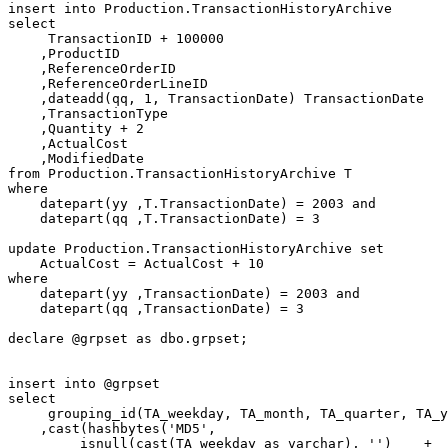
insert into Production.TransactionHistoryArchive 

select

     TransactionID + 100000

    ,ProductID

    ,ReferenceOrderID

    ,ReferenceOrderLineID

    ,dateadd(qq, 1, TransactionDate) TransactionDate

    ,TransactionType

    ,Quantity + 2

    ,ActualCost

    ,ModifiedDate 

from Production.TransactionHistoryArchive T 

where 

    datepart(yy ,T.TransactionDate) = 2003 and

    datepart(qq ,T.TransactionDate) = 3

update Production.TransactionHistoryArchive set 

    ActualCost = ActualCost + 10

where 

    datepart(yy ,TransactionDate) = 2003 and

    datepart(qq ,TransactionDate) = 3

declare @grpset as dbo.grpset;

insert into @grpset

select

     grouping_id(TA_weekday, TA_month, TA_quarter, TA_y
    ,cast(hashbytes('MD5',

         isnull(cast(TA_weekday as varchar), '')    +
