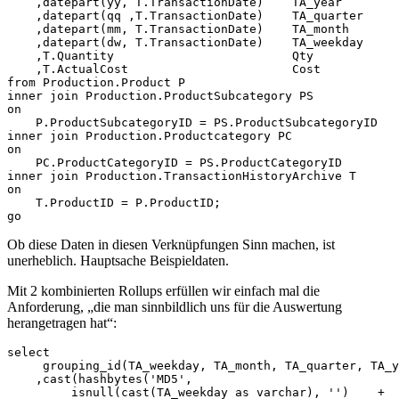
    ,datepart(yy, T.TransactionDate)    TA_year

    ,datepart(qq ,T.TransactionDate)    TA_quarter

    ,datepart(mm, T.TransactionDate)    TA_month

    ,datepart(dw, T.TransactionDate)    TA_weekday

    ,T.Quantity                         Qty

    ,T.ActualCost                       Cost

from Production.Product P

inner join Production.ProductSubcategory PS

on

    P.ProductSubcategoryID = PS.ProductSubcategoryID

inner join Production.Productcategory PC

on

    PC.ProductCategoryID = PS.ProductCategoryID

inner join Production.TransactionHistoryArchive T

on    

    T.ProductID = P.ProductID;

go
Ob diese Daten in diesen Verknüpfungen Sinn machen, ist
unerheblich. Hauptsache Beispieldaten.
Mit 2 kombinierten Rollups erfüllen wir einfach mal die
Anforderung, „die man sinnbildlich uns für die Auswertung
herangetragen hat“:
select

     grouping_id(TA_weekday, TA_month, TA_quarter, TA_y
    ,cast(hashbytes('MD5',

         isnull(cast(TA_weekday as varchar), '')    +
