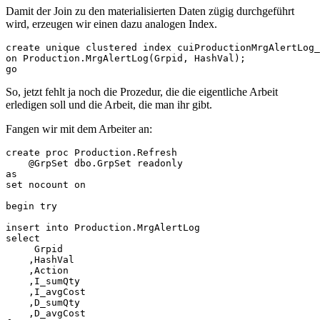
Damit der Join zu den materialisierten Daten zügig durchgeführt
wird, erzeugen wir einen dazu analogen Index.
create unique clustered index cuiProductionMrgAlertLog_
on Production.MrgAlertLog(Grpid, HashVal);

go
So, jetzt fehlt ja noch die Prozedur, die die eigentliche Arbeit
erledigen soll und die Arbeit, die man ihr gibt.
Fangen wir mit dem Arbeiter an:
create proc Production.Refresh

    @GrpSet dbo.GrpSet readonly

as

set nocount on

begin try

insert into Production.MrgAlertLog

select 

     Grpid

    ,HashVal

    ,Action

    ,I_sumQty

    ,I_avgCost

    ,D_sumQty

    ,D_avgCost
