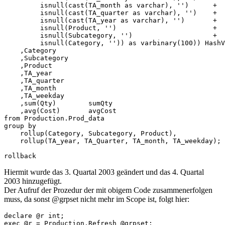
         isnull(cast(TA_month as varchar), '')      +

         isnull(cast(TA_quarter as varchar), '')    +

         isnull(cast(TA_year as varchar), '')       + 

         isnull(Product, '')                        +

         isnull(Subcategory, '')                    +

         isnull(Category, '')) as varbinary(100)) HashV
    ,Category

    ,Subcategory

    ,Product

    ,TA_year

    ,TA_quarter

    ,TA_month

    ,TA_weekday

    ,sum(Qty)        sumQty

    ,avg(Cost)       avgCost

from Production.Prod_data

group by

    rollup(Category, Subcategory, Product),

    rollup(TA_year, TA_Quarter, TA_month, TA_weekday);

rollback
Hiermit wurde das 3. Quartal 2003 geändert und das 4. Quartal
2003 hinzugefügt.
Der Aufruf der Prozedur der mit obigem Code zusammenerfolgen
muss, da sonst @grpset nicht mehr im Scope ist, folgt hier:
declare @r int;

exec @r = Production.Refresh @grpset;
