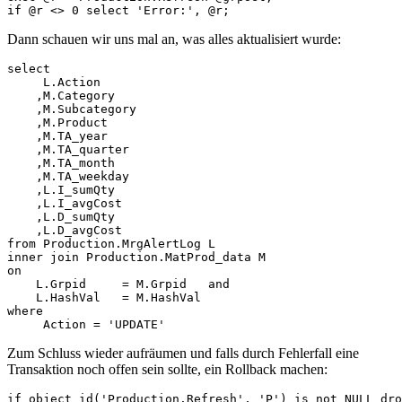
if @r <> 0 select 'Error:', @r;
Dann schauen wir uns mal an, was alles aktualisiert wurde:
select 

     L.Action

    ,M.Category

    ,M.Subcategory

    ,M.Product

    ,M.TA_year

    ,M.TA_quarter

    ,M.TA_month

    ,M.TA_weekday

    ,L.I_sumQty

    ,L.I_avgCost

    ,L.D_sumQty

    ,L.D_avgCost

from Production.MrgAlertLog L

inner join Production.MatProd_data M

on

    L.Grpid     = M.Grpid   and

    L.HashVal   = M.HashVal

where

     Action = 'UPDATE'
Zum Schluss wieder aufräumen und falls durch Fehlerfall eine
Transaktion noch offen sein sollte, ein Rollback machen:
if object_id('Production.Refresh', 'P') is not NULL dro