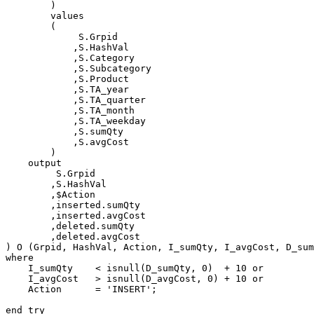
        )

        values        

        (

             S.Grpid      

            ,S.HashVal    

            ,S.Category   

            ,S.Subcategory

            ,S.Product    

            ,S.TA_year    

            ,S.TA_quarter 

            ,S.TA_month   

            ,S.TA_weekday 

            ,S.sumQty     

            ,S.avgCost    

        )

    output

         S.Grpid

        ,S.HashVal

        ,$Action

        ,inserted.sumQty

        ,inserted.avgCost

        ,deleted.sumQty

        ,deleted.avgCost

) O (Grpid, HashVal, Action, I_sumQty, I_avgCost, D_sum
where

    I_sumQty    < isnull(D_sumQty, 0)  + 10 or

    I_avgCost   > isnull(D_avgCost, 0) + 10 or 

    Action      = 'INSERT';

end try
