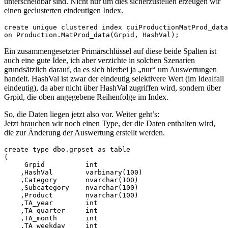
unterscheidbar sind. Nicht nur um dies sicherzustellen erzeugen wir
einen geclusterten eindeutigen Index.
create unique clustered index cuiProductionMatProd_data
on Production.MatProd_data(Grpid, HashVal);
Ein zusammengesetzter Primärschlüssel auf diese beide Spalten ist
auch eine gute Idee, ich aber verzichte in solchen Szenarien
grundsätzlich darauf, da es sich hierbei ja „nur“ um Auswertungen
handelt. HashVal ist zwar der eindeutig selektivere Wert (im Idealfall
eindeutig), da aber nicht über HashVal zugriffen wird, sondern über
Grpid, die oben angegebene Reihenfolge im Index.
So, die Daten liegen jetzt also vor. Weiter geht’s:
Jetzt brauchen wir noch einen Type, der die Daten enthalten wird,
die zur Änderung der Auswertung erstellt werden.
create type dbo.grpset as table

(

     Grpid          int

    ,HashVal        varbinary(100)

    ,Category       nvarchar(100)

    ,Subcategory    nvarchar(100)

    ,Product        nvarchar(100)

    ,TA_year        int

    ,TA_quarter     int

    ,TA_month       int

    ,TA_weekday     int
