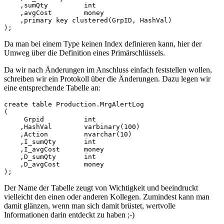
    ,sumQty         int

    ,avgCost        money

    ,primary key clustered(GrpID, HashVal)

);
Da man bei einem Type keinen Index definieren kann, hier der
Umweg über die Definition eines Primärschlüssels.
Da wir nach Änderungen im Anschluss einfach feststellen wollen,
schreiben wir ein Protokoll über die Änderungen. Dazu legen wir
eine entsprechende Tabelle an:
create table Production.MrgAlertLog

(

     Grpid          int

    ,HashVal        varbinary(100)

    ,Action         nvarchar(10)

    ,I_sumQty       int

    ,I_avgCost      money

    ,D_sumQty       int

    ,D_avgCost      money

);
Der Name der Tabelle zeugt von Wichtigkeit und beeindruckt
vielleicht den einen oder anderen Kollegen. Zumindest kann man
damit glänzen, wenn man sich damit brüstet, wertvolle
Informationen darin entdeckt zu haben ;-)