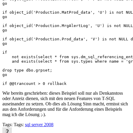
go

if object_id('Production.MatProd_data', 'U') is not NUL
go

if object_id('Production.MrgAlertLog', 'U') is not NULL
go

if object_id('Production.Prod_data', 'V') is not NULL d
go

if 

    not exists(select * from sys.dm_sql_referencing_ent
    and exists(select * from sys.types where name = 'gr
drop type dbo.grpset;

go

if @@trancount > 0 rollback
Wie bereits geschrieben: dieses Beispiel soll nur als Denkanstoss
oder Anreiz dienen, sich mit den neuen Features von T-SQL
auseinander zu setzen. Ob dies als Lösung Sinn macht, ermisst sich
aus den Anforderungen und für die Anforderung eines Beispiels
mag ich die Lösung ;-).
Tags: Tags:
sql server 2008