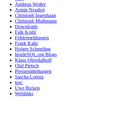
Andreas Wolter
Armin Neudert
Christoph Ingenhaag
Christoph Muthmann
Downloads
Falk Krahl
Fehlermeldungen
Frank Kalis
Holger Schmeling
InsideSQL.org Blogs
Klaus Oberdalhoff
Olaf Pietsch
Pressemitteilungen
Sascha Lorenz
tosc
Uwe Ricken
Weblinks