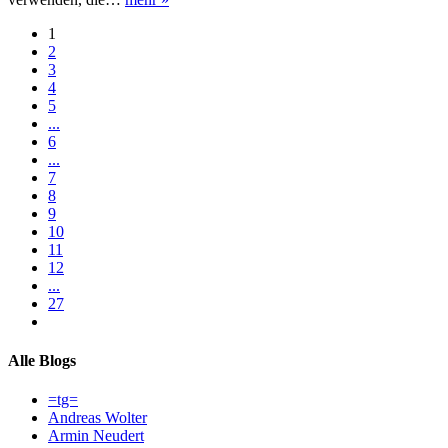
1
2
3
4
5
...
6
...
7
8
9
10
11
12
...
27
Alle Blogs
=tg=
Andreas Wolter
Armin Neudert