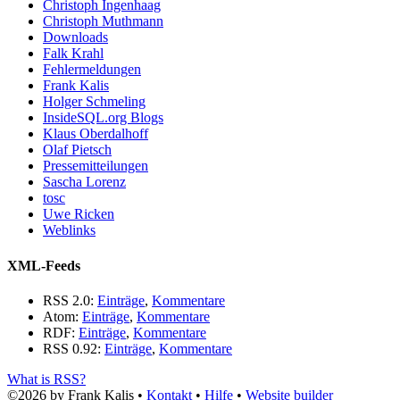
Christoph Ingenhaag
Christoph Muthmann
Downloads
Falk Krahl
Fehlermeldungen
Frank Kalis
Holger Schmeling
InsideSQL.org Blogs
Klaus Oberdalhoff
Olaf Pietsch
Pressemitteilungen
Sascha Lorenz
tosc
Uwe Ricken
Weblinks
XML-Feeds
RSS 2.0:
Einträge
,
Kommentare
Atom:
Einträge
,
Kommentare
RDF:
Einträge
,
Kommentare
RSS 0.92:
Einträge
,
Kommentare
What is RSS?
©2026 by Frank Kalis •
Kontakt
•
Hilfe
•
Website builder