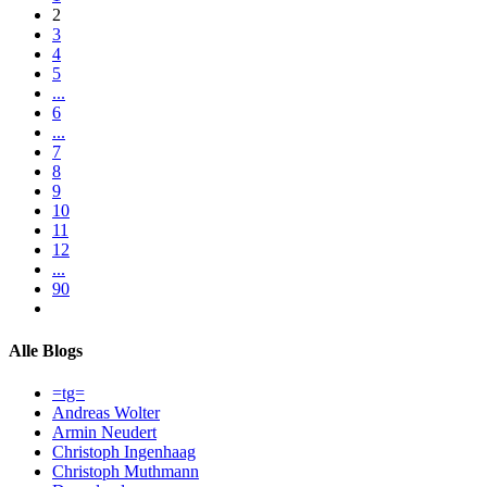
2
3
4
5
...
6
...
7
8
9
10
11
12
...
90
Alle Blogs
=tg=
Andreas Wolter
Armin Neudert
Christoph Ingenhaag
Christoph Muthmann