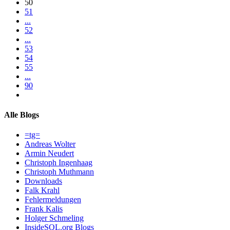
50
51
...
52
...
53
54
55
...
90
Alle Blogs
=tg=
Andreas Wolter
Armin Neudert
Christoph Ingenhaag
Christoph Muthmann
Downloads
Falk Krahl
Fehlermeldungen
Frank Kalis
Holger Schmeling
InsideSQL.org Blogs