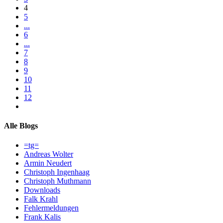
4
5
...
6
...
7
8
9
10
11
12
Alle Blogs
=tg=
Andreas Wolter
Armin Neudert
Christoph Ingenhaag
Christoph Muthmann
Downloads
Falk Krahl
Fehlermeldungen
Frank Kalis