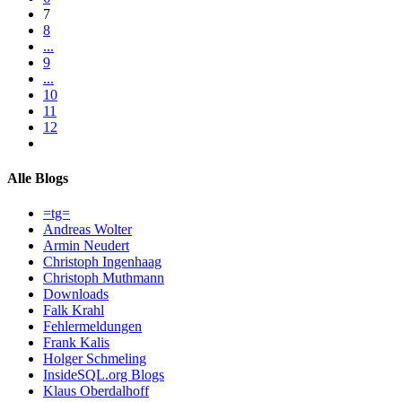
7
8
...
9
...
10
11
12
Alle Blogs
=tg=
Andreas Wolter
Armin Neudert
Christoph Ingenhaag
Christoph Muthmann
Downloads
Falk Krahl
Fehlermeldungen
Frank Kalis
Holger Schmeling
InsideSQL.org Blogs
Klaus Oberdalhoff