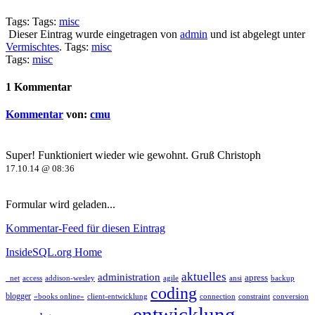
Tags: Tags:
misc
Dieser Eintrag wurde eingetragen von
admin
und ist abgelegt unter
Vermischtes
. Tags:
misc
Tags:
misc
1 Kommentar
Kommentar
von:
cmu
Super! Funktioniert wieder wie gewohnt. Gruß Christoph
17.10.14 @ 08:36
Formular wird geladen...
Kommentar-Feed für diesen Eintrag
InsideSQL.org Home
aktuelles
administration
apress
_net
access
addison-wesley
agile
ansi
backup
coding
blogger
«books online»
client-entwicklung
connection
constraint
conversion
entwicklung