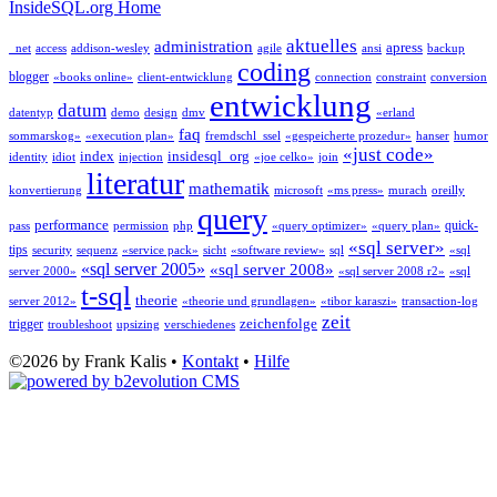
InsideSQL.org Home
aktuelles
administration
apress
_net
access
addison-wesley
agile
ansi
backup
coding
blogger
«books online»
client-entwicklung
connection
constraint
conversion
entwicklung
datum
datentyp
demo
design
dmv
«erland
faq
sommarskog»
«execution plan»
fremdschl_ssel
«gespeicherte prozedur»
hanser
humor
«just code»
index
insidesql_org
identity
idiot
injection
«joe celko»
join
literatur
mathematik
konvertierung
microsoft
«ms press»
murach
oreilly
query
performance
quick-
pass
permission
php
«query optimizer»
«query plan»
«sql server»
tips
security
sequenz
«service pack»
sicht
«software review»
sql
«sql
«sql server 2005»
«sql server 2008»
server 2000»
«sql server 2008 r2»
«sql
t-sql
theorie
server 2012»
«theorie und grundlagen»
«tibor karaszi»
transaction-log
zeit
zeichenfolge
trigger
troubleshoot
upsizing
verschiedenes
©2026 by Frank Kalis •
Kontakt
•
Hilfe