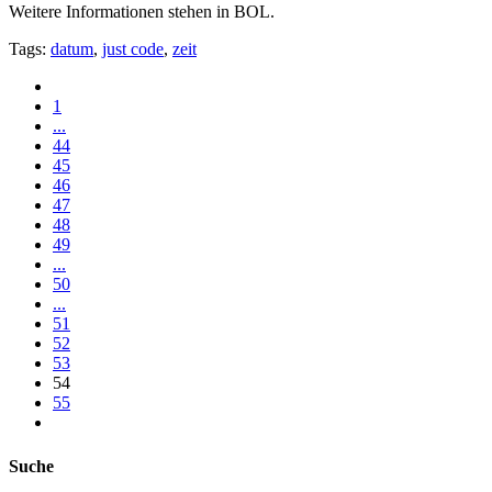
Weitere Informationen stehen in BOL.
Tags:
datum
,
just code
,
zeit
1
...
44
45
46
47
48
49
...
50
...
51
52
53
54
55
Suche