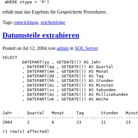
 WHERE xtype = 'P') 
erhält man das Ergebnis für Gespeicherte Prozeduren.
Tags:
entwicklung
,
zeichenfolge
Datumsteile extrahieren
Posted on Jul 12, 2004 von
admin
in
SQL Server
SELECT
	DATEPART(yy , GETDATE()) AS Jahr
 	, DATEPART(qq , GETDATE()) AS Quartal
 	, DATEPART(mm , GETDATE()) AS Monat
	, DATEPART(dd , GETDATE()) AS Tag
	, DATEPART(hh , GETDATE()) AS Stunden
	, DATEPART(mi , GETDATE()) AS Minuten
	, DATEPART(ss , GETDATE()) AS Sekunden
	, DATEPART(ms , GETDATE()) AS Millisekunden
	, DATEPART(wk , GETDATE()) AS Woche
Jahr      Quartal   Monat     Tag       Stunden   Minu
--------- --------- --------- --------- --------- ----
2004      2         6         23        11        23   
(1 row(s) affected)