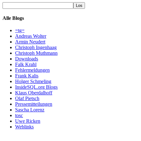
Alle Blogs
=tg=
Andreas Wolter
Armin Neudert
Christoph Ingenhaag
Christoph Muthmann
Downloads
Falk Krahl
Fehlermeldungen
Frank Kalis
Holger Schmeling
InsideSQL.org Blogs
Klaus Oberdalhoff
Olaf Pietsch
Pressemitteilungen
Sascha Lorenz
tosc
Uwe Ricken
Weblinks