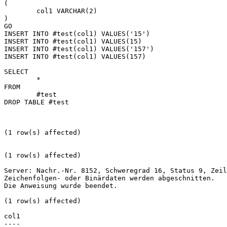
(
	col1 VARCHAR(2)
)
GO
INSERT INTO #test(col1) VALUES('15')
INSERT INTO #test(col1) VALUES(15)
INSERT INTO #test(col1) VALUES('157')
INSERT INTO #test(col1) VALUES(157)
SELECT 
	* 
FROM 
	#test
DROP TABLE #test
(1 row(s) affected)
(1 row(s) affected)
Server: Nachr.-Nr. 8152, Schweregrad 16, Status 9, Zeil
Zeichenfolgen- oder Binärdaten werden abgeschnitten.
Die Anweisung wurde beendet.
(1 row(s) affected)
col1 
---- 