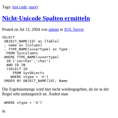
Tags:
just code
,
query
Nicht-Unicode Spalten ermitteln
Posted on Jul 12, 2004 von
admin
in
SQL Server
SELECT
 OBJECT_NAME(Id) as [Table]
 , name as [Column]
 , TYPE_NAME(xusertype) as Type
  FROM SysColumns 
 WHERE TYPE_NAME(xusertype) 
  IN ('varchar','char') 
  AND ID IN 
  (SELECT ID
     FROM SysObjects 
    WHERE xtype = 'U') 
 ORDER BY OBJECT_NAME(Id), Name
Die Ergebnismenge wird hier nicht wiedergegeben, da sie in der
Regel sehr umfangreich ist. Ändert man
 WHERE xtype = 'U') 
in