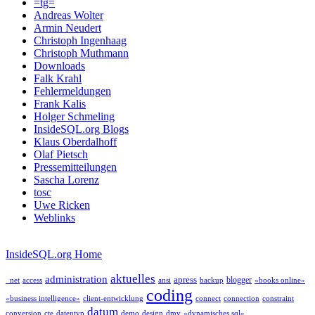
=tg=
Andreas Wolter
Armin Neudert
Christoph Ingenhaag
Christoph Muthmann
Downloads
Falk Krahl
Fehlermeldungen
Frank Kalis
Holger Schmeling
InsideSQL.org Blogs
Klaus Oberdalhoff
Olaf Pietsch
Pressemitteilungen
Sascha Lorenz
tosc
Uwe Ricken
Weblinks
InsideSQL.org Home
aktuelles
administration
apress
blogger
_net
access
ansi
backup
«books online»
coding
«business intelligence»
client-entwicklung
connect
connection
constraint
datum
conversion
cte
datentyp
demo
design
dmv
«dynamisches sql»