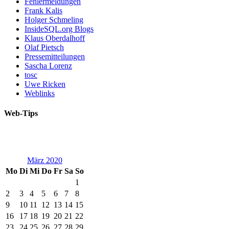
Fehlermeldungen
Frank Kalis
Holger Schmeling
InsideSQL.org Blogs
Klaus Oberdalhoff
Olaf Pietsch
Pressemitteilungen
Sascha Lorenz
tosc
Uwe Ricken
Weblinks
Web-Tips
März 2020
Mo
Di
Mi
Do
Fr
Sa
So
1
2
3
4
5
6
7
8
9
10
11
12
13
14
15
16
17
18
19
20
21
22
23
24
25
26
27
28
29