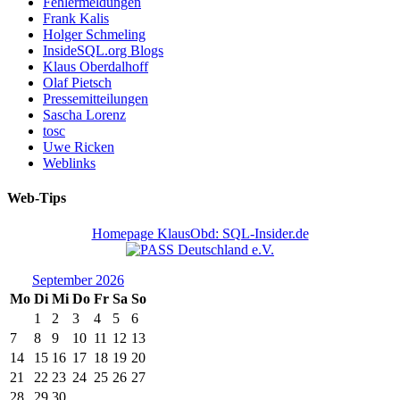
Fehlermeldungen
Frank Kalis
Holger Schmeling
InsideSQL.org Blogs
Klaus Oberdalhoff
Olaf Pietsch
Pressemitteilungen
Sascha Lorenz
tosc
Uwe Ricken
Weblinks
Web-Tips
Homepage KlausObd: SQL-Insider.de
September 2026
Mo
Di
Mi
Do
Fr
Sa
So
1
2
3
4
5
6
7
8
9
10
11
12
13
14
15
16
17
18
19
20
21
22
23
24
25
26
27
28
29
30