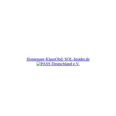
Homepage KlausObd: SQL-Insider.de