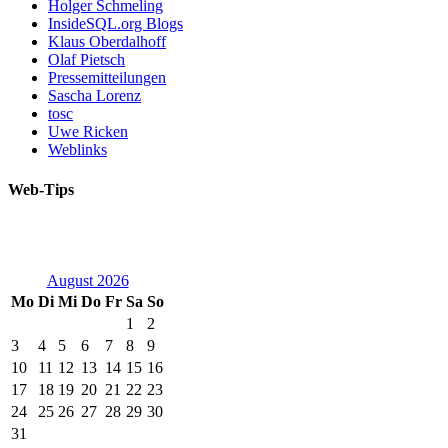
Holger Schmeling
InsideSQL.org Blogs
Klaus Oberdalhoff
Olaf Pietsch
Pressemitteilungen
Sascha Lorenz
tosc
Uwe Ricken
Weblinks
Web-Tips
August 2026
Mo
Di
Mi
Do
Fr
Sa
So
1
2
3
4
5
6
7
8
9
10
11
12
13
14
15
16
17
18
19
20
21
22
23
24
25
26
27
28
29
30
31