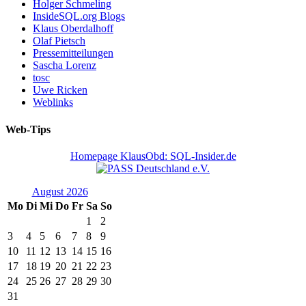
Holger Schmeling
InsideSQL.org Blogs
Klaus Oberdalhoff
Olaf Pietsch
Pressemitteilungen
Sascha Lorenz
tosc
Uwe Ricken
Weblinks
Web-Tips
Homepage KlausObd: SQL-Insider.de
August 2026
Mo
Di
Mi
Do
Fr
Sa
So
1
2
3
4
5
6
7
8
9
10
11
12
13
14
15
16
17
18
19
20
21
22
23
24
25
26
27
28
29
30
31