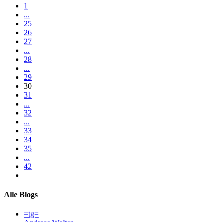
1
...
25
26
27
...
28
...
29
30
31
...
32
...
33
34
35
...
42
Alle Blogs
=tg=