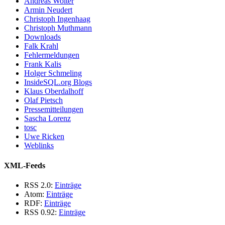
Andreas Wolter
Armin Neudert
Christoph Ingenhaag
Christoph Muthmann
Downloads
Falk Krahl
Fehlermeldungen
Frank Kalis
Holger Schmeling
InsideSQL.org Blogs
Klaus Oberdalhoff
Olaf Pietsch
Pressemitteilungen
Sascha Lorenz
tosc
Uwe Ricken
Weblinks
XML-Feeds
RSS 2.0:
Einträge
Atom:
Einträge
RDF:
Einträge
RSS 0.92:
Einträge