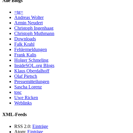
Alle Blogs
=tg=
Andreas Wolter
Armin Neudert
Christoph Ingenhaag
Christoph Muthmann
Downloads
Falk Krahl
Fehlermeldungen
Frank Kalis
Holger Schmeling
InsideSQL.org Blogs
Klaus Oberdalhoff
Olaf Pietsch
Pressemitteilungen
Sascha Lorenz
tosc
Uwe Ricken
Weblinks
XML-Feeds
RSS 2.0:
Einträge
Atom:
Einträge