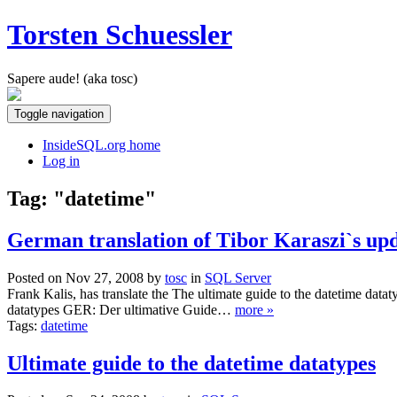
Torsten Schuessler
Sapere aude! (aka tosc)
Toggle navigation
InsideSQL.org home
Log in
Tag: "datetime"
German translation of Tibor Karaszi`s upd
Posted on Nov 27, 2008 by
tosc
in
SQL Server
Frank Kalis, has translate the The ultimate guide to the datetime datat
datatypes GER: Der ultimative Guide…
more »
Tags:
datetime
Ultimate guide to the datetime datatypes