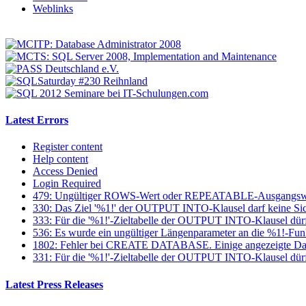
Weblinks
Latest Errors
Register content
Help content
Access Denied
Login Required
479: Ungültiger ROWS-Wert oder REPEATABLE-Ausgangsw
330: Das Ziel '%1!' der OUTPUT INTO-Klausel darf keine Sich
333: Für die '%1!'-Zieltabelle der OUTPUT INTO-Klausel dür
536: Es wurde ein ungültiger Längenparameter an die %1!-Fun
1802: Fehler bei CREATE DATABASE. Einige angezeigte Datei
331: Für die '%1!'-Zieltabelle der OUTPUT INTO-Klausel dürfen
Latest Press Releases