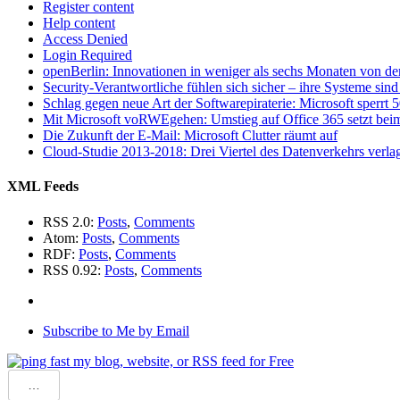
Register content
Help content
Access Denied
Login Required
openBerlin: Innovationen in weniger als sechs Monaten von der
Security-Verantwortliche fühlen sich sicher – ihre Systeme sind 
Schlag gegen neue Art der Softwarepiraterie: Microsoft sperrt
Mit Microsoft voRWEgehen: Umstieg auf Office 365 setzt beim
Die Zukunft der E-Mail: Microsoft Clutter räumt auf
Cloud-Studie 2013-2018: Drei Viertel des Datenverkehrs verlag
XML Feeds
RSS 2.0:
Posts
,
Comments
Atom:
Posts
,
Comments
RDF:
Posts
,
Comments
RSS 0.92:
Posts
,
Comments
Subscribe to Me by Email