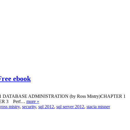
Free ebook
: PART 1 DATABASE ADMINISTRATION (by Ross Mistry)CHAPTER 1 
PTER 3 Perf…
more »
,
ross mistry
,
security
,
sql 2012
,
sql server 2012
,
stacia misner