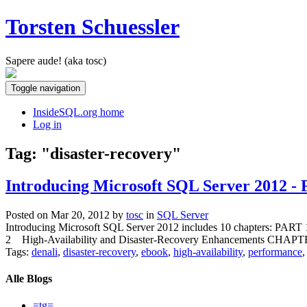
Torsten Schuessler
Sapere aude! (aka tosc)
Toggle navigation
InsideSQL.org home
Log in
Tag: "disaster-recovery"
Introducing Microsoft SQL Server 2012 - 
Posted on Mar 20, 2012 by
tosc
in
SQL Server
Introducing Microsoft SQL Server 2012 includes 10 chapters
2 High-Availability and Disaster-Recovery Enhancements CHA
Tags:
denali
,
disaster-recovery
,
ebook
,
high-availability
,
performance
Alle Blogs
=tg=