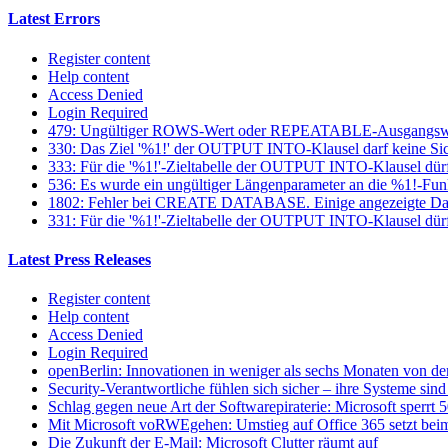
Latest Errors
Register content
Help content
Access Denied
Login Required
479: Ungültiger ROWS-Wert oder REPEATABLE-Ausgangsw
330: Das Ziel '%1!' der OUTPUT INTO-Klausel darf keine Sich
333: Für die '%1!'-Zieltabelle der OUTPUT INTO-Klausel dür
536: Es wurde ein ungültiger Längenparameter an die %1!-Fun
1802: Fehler bei CREATE DATABASE. Einige angezeigte Datei
331: Für die '%1!'-Zieltabelle der OUTPUT INTO-Klausel dürfen
Latest Press Releases
Register content
Help content
Access Denied
Login Required
openBerlin: Innovationen in weniger als sechs Monaten von der
Security-Verantwortliche fühlen sich sicher – ihre Systeme sind 
Schlag gegen neue Art der Softwarepiraterie: Microsoft sperrt
Mit Microsoft voRWEgehen: Umstieg auf Office 365 setzt beim
Die Zukunft der E-Mail: Microsoft Clutter räumt auf