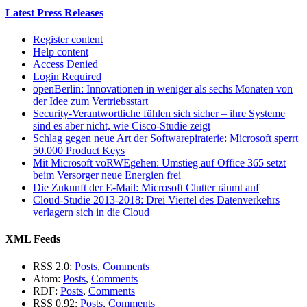
Latest Press Releases
Register content
Help content
Access Denied
Login Required
openBerlin: Innovationen in weniger als sechs Monaten von
der Idee zum Vertriebsstart
Security-Verantwortliche fühlen sich sicher – ihre Systeme
sind es aber nicht, wie Cisco-Studie zeigt
Schlag gegen neue Art der Softwarepiraterie: Microsoft sperrt
50.000 Product Keys
Mit Microsoft voRWEgehen: Umstieg auf Office 365 setzt
beim Versorger neue Energien frei
Die Zukunft der E-Mail: Microsoft Clutter räumt auf
Cloud-Studie 2013-2018: Drei Viertel des Datenverkehrs
verlagern sich in die Cloud
XML Feeds
RSS 2.0:
Posts
,
Comments
Atom:
Posts
,
Comments
RDF:
Posts
,
Comments
RSS 0.92:
Posts
,
Comments