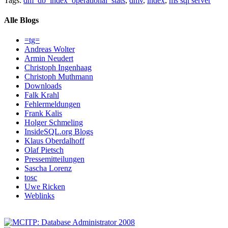
Tags:
dm_db_index_operational_stats
,
dmv
,
index
,
ms sql server
Alle Blogs
=tg=
Andreas Wolter
Armin Neudert
Christoph Ingenhaag
Christoph Muthmann
Downloads
Falk Krahl
Fehlermeldungen
Frank Kalis
Holger Schmeling
InsideSQL.org Blogs
Klaus Oberdalhoff
Olaf Pietsch
Pressemitteilungen
Sascha Lorenz
tosc
Uwe Ricken
Weblinks