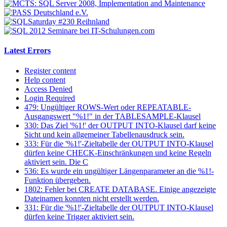
Latest Errors
Register content
Help content
Access Denied
Login Required
479: Ungültiger ROWS-Wert oder REPEATABLE-
Ausgangswert "%1!" in der TABLESAMPLE-Klausel
330: Das Ziel '%1!' der OUTPUT INTO-Klausel darf keine
Sicht und kein allgemeiner Tabellenausdruck sein.
333: Für die '%1!'-Zieltabelle der OUTPUT INTO-Klausel
dürfen keine CHECK-Einschränkungen und keine Regeln
aktiviert sein. Die C
536: Es wurde ein ungültiger Längenparameter an die %1!-
Funktion übergeben.
1802: Fehler bei CREATE DATABASE. Einige angezeigte
Dateinamen konnten nicht erstellt werden.
331: Für die '%1!'-Zieltabelle der OUTPUT INTO-Klausel
dürfen keine Trigger aktiviert sein.