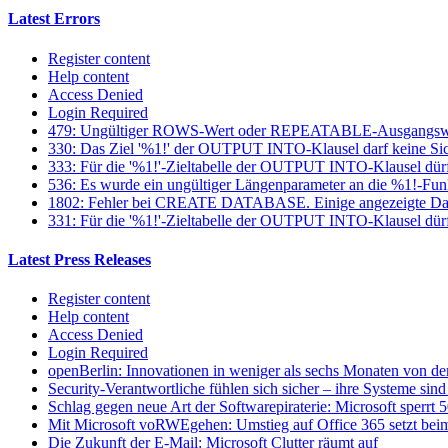
Latest Errors
Register content
Help content
Access Denied
Login Required
479: Ungültiger ROWS-Wert oder REPEATABLE-Ausgangsw
330: Das Ziel '%1!' der OUTPUT INTO-Klausel darf keine Sich
333: Für die '%1!'-Zieltabelle der OUTPUT INTO-Klausel dür
536: Es wurde ein ungültiger Längenparameter an die %1!-Fun
1802: Fehler bei CREATE DATABASE. Einige angezeigte Datei
331: Für die '%1!'-Zieltabelle der OUTPUT INTO-Klausel dürfen
Latest Press Releases
Register content
Help content
Access Denied
Login Required
openBerlin: Innovationen in weniger als sechs Monaten von der
Security-Verantwortliche fühlen sich sicher – ihre Systeme sind 
Schlag gegen neue Art der Softwarepiraterie: Microsoft sperrt
Mit Microsoft voRWEgehen: Umstieg auf Office 365 setzt beim
Die Zukunft der E-Mail: Microsoft Clutter räumt auf