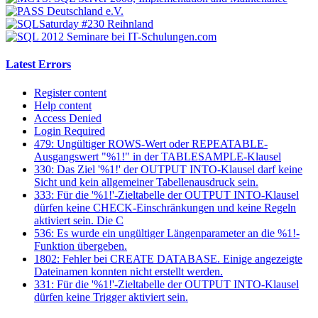
Latest Errors
Register content
Help content
Access Denied
Login Required
479: Ungültiger ROWS-Wert oder REPEATABLE-
Ausgangswert "%1!" in der TABLESAMPLE-Klausel
330: Das Ziel '%1!' der OUTPUT INTO-Klausel darf keine
Sicht und kein allgemeiner Tabellenausdruck sein.
333: Für die '%1!'-Zieltabelle der OUTPUT INTO-Klausel
dürfen keine CHECK-Einschränkungen und keine Regeln
aktiviert sein. Die C
536: Es wurde ein ungültiger Längenparameter an die %1!-
Funktion übergeben.
1802: Fehler bei CREATE DATABASE. Einige angezeigte
Dateinamen konnten nicht erstellt werden.
331: Für die '%1!'-Zieltabelle der OUTPUT INTO-Klausel
dürfen keine Trigger aktiviert sein.