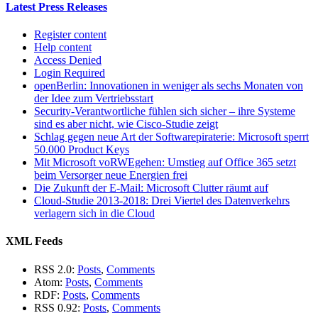
Latest Press Releases
Register content
Help content
Access Denied
Login Required
openBerlin: Innovationen in weniger als sechs Monaten von
der Idee zum Vertriebsstart
Security-Verantwortliche fühlen sich sicher – ihre Systeme
sind es aber nicht, wie Cisco-Studie zeigt
Schlag gegen neue Art der Softwarepiraterie: Microsoft sperrt
50.000 Product Keys
Mit Microsoft voRWEgehen: Umstieg auf Office 365 setzt
beim Versorger neue Energien frei
Die Zukunft der E-Mail: Microsoft Clutter räumt auf
Cloud-Studie 2013-2018: Drei Viertel des Datenverkehrs
verlagern sich in die Cloud
XML Feeds
RSS 2.0:
Posts
,
Comments
Atom:
Posts
,
Comments
RDF:
Posts
,
Comments
RSS 0.92:
Posts
,
Comments