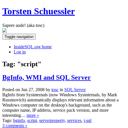
Torsten Schuessler
Sapere aude! (aka tosc)
Toggle navigation
InsideSQL.org home
Log in
Tag: "script"
BgInfo, WMI and SQL Server
Posted on Jun 27, 2008 by
tosc
in
SQL Server
BgInfo from Sysinternals (now Windows Sysinternals, by Mark
Russinovich) automatically displays relevant information about a
Windows computer on the desktop's background, such as the
computer name, IP address, service pack version, and more
interesting…
more »
Tags:
bginfo
,
script
,
serverproperty
,
services
,
t-sql
3 comments »