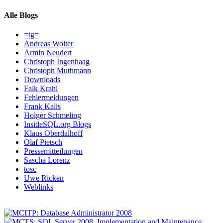
Alle Blogs
=tg=
Andreas Wolter
Armin Neudert
Christoph Ingenhaag
Christoph Muthmann
Downloads
Falk Krahl
Fehlermeldungen
Frank Kalis
Holger Schmeling
InsideSQL.org Blogs
Klaus Oberdalhoff
Olaf Pietsch
Pressemitteilungen
Sascha Lorenz
tosc
Uwe Ricken
Weblinks