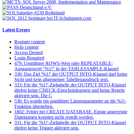
Latest Errors
Register content
Help content
Access Denied
Login Required
479: Ungültiger ROWS-Wert oder REPEATABLE-
Ausgangswert "%1!" in der TABLESAMPLE-Klausel
330: Das Ziel '%1!' der OUTPUT INTO-Klausel darf keine
Sicht und kein allgemeiner Tabellenausdruck sein.
333: Für die '%1!'-Zieltabelle der OUTPUT INTO-Klausel
dürfen keine CHECK-Einschränkungen und keine Regeln
aktiviert sein. Die C
536: Es wurde ein ungültiger Längenparameter an die %1!-
Funktion übergeben.
1802: Fehler bei CREATE DATABASE. Einige angezeigte
Dateinamen konnten nicht erstellt werden.
331: Für die '%1!'-Zieltabelle der OUTPUT INTO-Klausel
dürfen keine Trigger aktiviert sein.