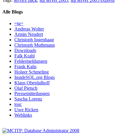
Tags:
service pack
,
sql server 2005
,
sql server 2005 express
Alle Blogs
=tg=
Andreas Wolter
Armin Neudert
Christoph Ingenhaag
Christoph Muthmann
Downloads
Falk Krahl
Fehlermeldungen
Frank Kalis
Holger Schmeling
InsideSQL.org Blogs
Klaus Oberdalhoff
Olaf Pietsch
Pressemitteilungen
Sascha Lorenz
tosc
Uwe Ricken
Weblinks