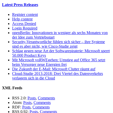
Latest Press Releases
Register content
Help content
Access Denied
Login Required
openBerlin: Innovationen in weniger als sechs Monaten von
der Idee zum Vertriebsstart
Security-Verantwortliche fühlen sich sicher – ihre Systeme
sind es aber nicht, wie Cisco-Studie zeigt
Schlag gegen neue Art der Softwarepiraterie: Microsoft sperrt
50.000 Product Keys
Mit Microsoft voRWEgehen: Umstieg auf Office 365 setzt
beim Versorger neue Energien frei
Die Zukunft der E-Mail: Microsoft Clutter räumt auf
Cloud-Studie 2013-2018: Drei Viertel des Datenverkehrs
verlagern sich in die Cloud
XML Feeds
RSS 2.0:
Posts
,
Comments
Atom:
Posts
,
Comments
RDF:
Posts
,
Comments
RSS 0.92:
Posts
,
Comments