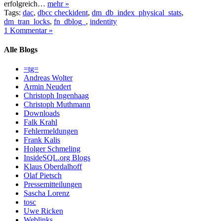
erfolgreich…
mehr »
Tags:
dac
,
dbcc checkident
,
dm_db_index_physical_stats
,
dm_tran_locks
,
fn_dblog_
,
indentity
1 Kommentar »
Alle Blogs
=tg=
Andreas Wolter
Armin Neudert
Christoph Ingenhaag
Christoph Muthmann
Downloads
Falk Krahl
Fehlermeldungen
Frank Kalis
Holger Schmeling
InsideSQL.org Blogs
Klaus Oberdalhoff
Olaf Pietsch
Pressemitteilungen
Sascha Lorenz
tosc
Uwe Ricken
Weblinks