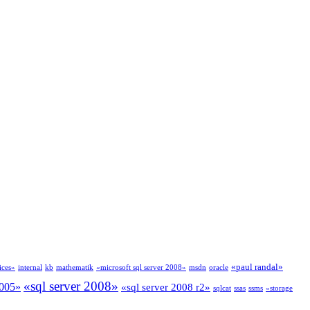
«paul randal»
ices»
internal
kb
mathematik
«microsoft sql server 2008»
msdn
oracle
«sql server 2008»
2005»
«sql server 2008 r2»
sqlcat
ssas
ssms
«storage