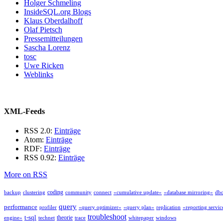
Holger Schmeling
InsideSQL.org Blogs
Klaus Oberdalhoff
Olaf Pietsch
Pressemitteilungen
Sascha Lorenz
tosc
Uwe Ricken
Weblinks
XML-Feeds
RSS 2.0:
Einträge
Atom:
Einträge
RDF:
Einträge
RSS 0.92:
Einträge
More on RSS
coding
backup
clustering
community
connect
«cumulative update»
«database mirroring»
db
query
performance
profiler
«query optimizer»
«query plan»
replication
«reporting servic
troubleshoot
t-sql
theorie
engine»
technet
trace
whitepaper
windows