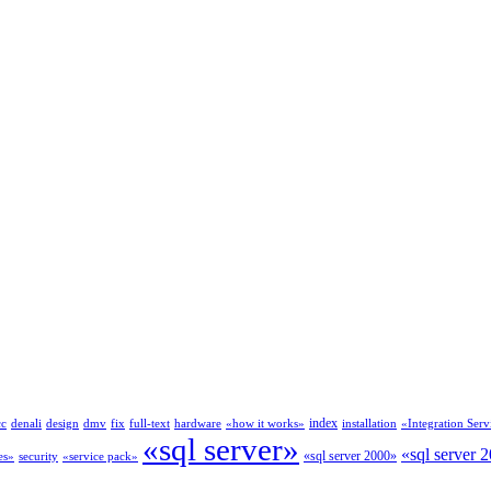
index
cc
denali
design
dmv
fix
full-text
hardware
«how it works»
installation
«Integration Serv
«sql server»
«sql server 
«sql server 2000»
es»
security
«service pack»