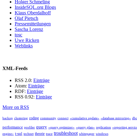
Holger Schmeling
InsideSQL.org Blogs
Klaus Oberdalhoff
Olaf Pietsch
Pressemitteilungen
Sascha Lorenz
tosc
Uwe Ricken
Weblinks
XML-Feeds
RSS 2.0:
Einträge
Atom:
Einträge
RDF:
Einträge
RSS 0.92:
Einträge
More on RSS
coding
backup
clustering
community
connect
«cumulative update»
«database mirroring»
db
query
performance
profiler
«query optimizer»
«query plan»
replication
«reporting servic
troubleshoot
t-sql
theorie
engine»
technet
trace
whitepaper
windows