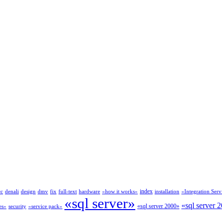
index
cc
denali
design
dmv
fix
full-text
hardware
«how it works»
installation
«Integration Serv
«sql server»
«sql server 
«sql server 2000»
es»
security
«service pack»