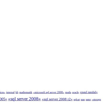
«paul randal»
ices»
internal
kb
mathematik
«microsoft sql server 2008»
msdn
oracle
«sql server 2008»
2005»
«sql server 2008 r2»
sqlcat
ssas
ssms
«storage