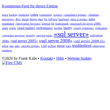
Kommentar-Feed für diesen Eintrag
coding
azure
backup
clustering
community
connect
«cumulative update»
«database
index
mirroring»
dbcc
denali
design
dmv
fix
full-text
hardware
«how it works»
installation
«Integration Services»
internal
kb
mathematik
«microsoft sql server 2008»
query
«paul randal»
performance
msdn
oracle
profiler
«query optimizer»
replication
«sql server»
«sql server
«reporting services»
security
«service pack»
«sql server 2008»
«sql server 2005»
«sql server 2008 r2»
2000»
troubleshoot
t-sql
theorie
sqlcat
ssas
ssms
«storage engine»
technet
trace
whitepaper
windows
©2026 by Frank Kalis •
Kontakt
•
Hilfe
•
Website builder