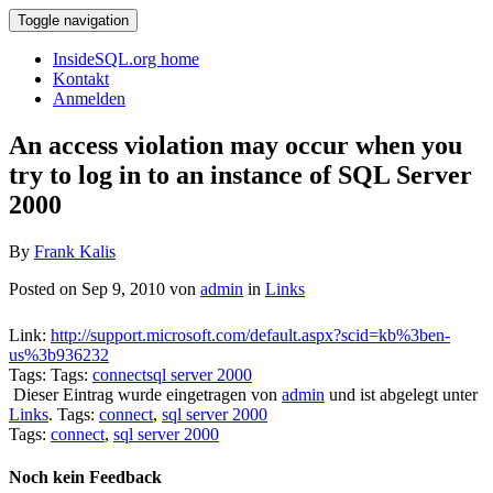
Toggle navigation
InsideSQL.org home
Kontakt
Anmelden
An access violation may occur when you
try to log in to an instance of SQL Server
2000
By
Frank Kalis
Posted on Sep 9, 2010 von
admin
in
Links
Link:
http://support.microsoft.com/default.aspx?scid=kb%3ben-
us%3b936232
Tags: Tags:
connect
sql server 2000
Dieser Eintrag wurde eingetragen von
admin
und ist abgelegt unter
Links
. Tags:
connect
,
sql server 2000
Tags:
connect
,
sql server 2000
Noch kein Feedback