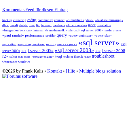
Kommentar-Feed für diesen Eintrag
coding
backup
clustering
community
connect
«cumulative update»
«database mirroring»
index
dbcc
denali
design
dmv
fix
full-text
hardware
«how it works»
installation
«Integration Services»
internal
kb
mathematik
«microsoft sql server 2008»
msdn
oracle
query
«paul randal»
performance
profiler
«query optimizer»
«query plan»
«sql server»
«sql
replication
«reporting services»
security
«service pack»
«sql server 2008»
«sql server 2005»
«sql server 2008
server 2000»
troubleshoot
r2»
t-sql
theorie
sqlcat
ssas
ssms
«storage engine»
technet
trace
whitepaper
windows
©2026 by Frank Kalis •
Kontakt
•
Hilfe
•
Multiple blogs solution