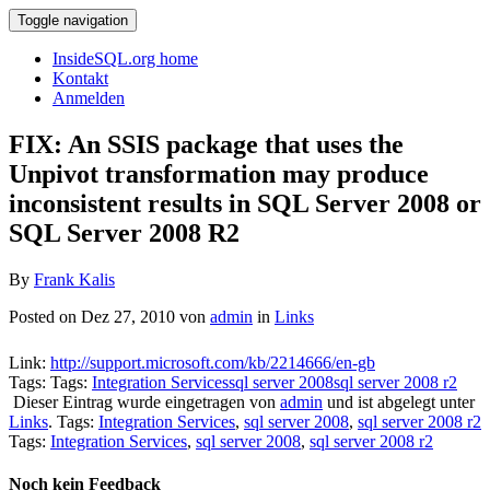
Toggle navigation
InsideSQL.org home
Kontakt
Anmelden
FIX: An SSIS package that uses the
Unpivot transformation may produce
inconsistent results in SQL Server 2008 or
SQL Server 2008 R2
By
Frank Kalis
Posted on Dez 27, 2010 von
admin
in
Links
Link:
http://support.microsoft.com/kb/2214666/en-gb
Tags: Tags:
Integration Services
sql server 2008
sql server 2008 r2
Dieser Eintrag wurde eingetragen von
admin
und ist abgelegt unter
Links
. Tags:
Integration Services
,
sql server 2008
,
sql server 2008 r2
Tags:
Integration Services
,
sql server 2008
,
sql server 2008 r2
Noch kein Feedback