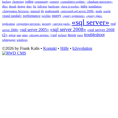
coding
backup
clustering
community
connect
«cumulative update»
«database mirroring»
index
dbcc
denali
design
dmv
fix
full-text
hardware
«how it works»
installation
«Integration Services»
internal
kb
mathematik
«microsoft sql server 2008»
msdn
oracle
query
«paul randal»
performance
profiler
«query optimizer»
«query plan»
«sql server»
«sql
replication
«reporting services»
security
«service pack»
«sql server 2008»
«sql server 2005»
«sql server 2008
server 2000»
troubleshoot
r2»
t-sql
theorie
sqlcat
ssas
ssms
«storage engine»
technet
trace
whitepaper
windows
©2026 by Frank Kalis •
Kontakt
•
Hilfe
•
b2evolution