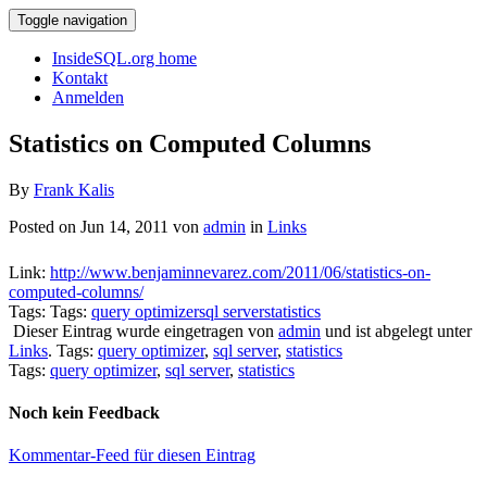
Toggle navigation
InsideSQL.org home
Kontakt
Anmelden
Statistics on Computed Columns
By
Frank Kalis
Posted on Jun 14, 2011 von
admin
in
Links
Link:
http://www.benjaminnevarez.com/2011/06/statistics-on-
computed-columns/
Tags: Tags:
query optimizer
sql server
statistics
Dieser Eintrag wurde eingetragen von
admin
und ist abgelegt unter
Links
. Tags:
query optimizer
,
sql server
,
statistics
Tags:
query optimizer
,
sql server
,
statistics
Noch kein Feedback
Kommentar-Feed für diesen Eintrag