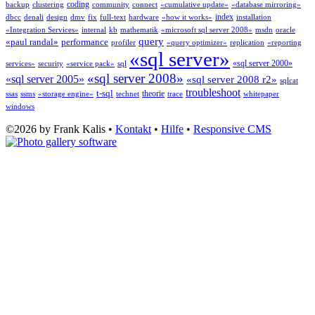
coding
backup
clustering
community
connect
«cumulative update»
«database mirroring»
index
dbcc
denali
design
dmv
fix
full-text
hardware
«how it works»
installation
«Integration Services»
internal
kb
mathematik
«microsoft sql server 2008»
msdn
oracle
query
«paul randal»
performance
profiler
«query optimizer»
replication
«reporting
«sql server»
«sql server 2000»
services»
security
«service pack»
sql
«sql server 2008»
«sql server 2005»
«sql server 2008 r2»
sqlcat
troubleshoot
t-sql
theorie
ssas
ssms
«storage engine»
technet
trace
whitepaper
windows
©2026 by Frank Kalis •
Kontakt
•
Hilfe
•
Responsive CMS