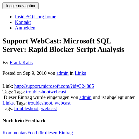
Toggle navigation
InsideSQL.org home
Kontakt
Anmelden
Support WebCast: Microsoft SQL
Server: Rapid Blocker Script Analysis
By
Frank Kalis
Posted on Sep 9, 2010 von
admin
in
Links
Link:
http://support.microsoft.com/?id=324885
Tags: Tags:
troubleshoot
webcast
Dieser Eintrag wurde eingetragen von
admin
und ist abgelegt unter
Links
. Tags:
troubleshoot
,
webcast
Tags:
troubleshoot
,
webcast
Noch kein Feedback
Kommentar-Feed für diesen Eintrag