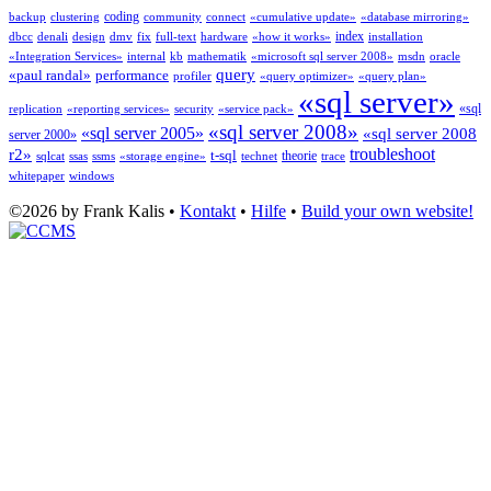
coding
backup
clustering
community
connect
«cumulative update»
«database mirroring»
index
dbcc
denali
design
dmv
fix
full-text
hardware
«how it works»
installation
«Integration Services»
internal
kb
mathematik
«microsoft sql server 2008»
msdn
oracle
query
«paul randal»
performance
profiler
«query optimizer»
«query plan»
«sql server»
«sql
replication
«reporting services»
security
«service pack»
«sql server 2008»
«sql server 2005»
«sql server 2008
server 2000»
troubleshoot
r2»
t-sql
theorie
sqlcat
ssas
ssms
«storage engine»
technet
trace
whitepaper
windows
©2026 by Frank Kalis •
Kontakt
•
Hilfe
•
Build your own website!