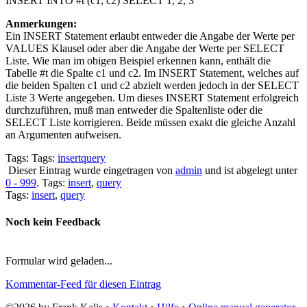
INSERT INTO #t (c1, c2) SELECT 1, 2, 3
Anmerkungen:
Ein INSERT Statement erlaubt entweder die Angabe der Werte per
VALUES Klausel oder aber die Angabe der Werte per SELECT
Liste. Wie man im obigen Beispiel erkennen kann, enthält die
Tabelle #t die Spalte c1 und c2. Im INSERT Statement, welches auf
die beiden Spalten c1 und c2 abzielt werden jedoch in der SELECT
Liste 3 Werte angegeben. Um dieses INSERT Statement erfolgreich
durchzuführen, muß man entweder die Spaltenliste oder die
SELECT Liste korrigieren. Beide müssen exakt die gleiche Anzahl
an Argumenten aufweisen.
Tags: Tags:
insert
query
Dieser Eintrag wurde eingetragen von
admin
und ist abgelegt unter
0 - 999
. Tags:
insert
,
query
Tags:
insert
,
query
Noch kein Feedback
Formular wird geladen...
Kommentar-Feed für diesen Eintrag